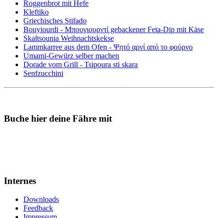
Roggenbrot mit Hefe
Kleftiko
Griechisches Stifado
Bouyiourdi - Μπουγιουρντί gebackener Feta-Dip mit Käse
Skaltsounia Weihnachtskekse
Lammkarree aus dem Ofen - Ψητό αρνί από το φούρνο
Umami-Gewürz selber machen
Dorade vom Grill - Tsipoura sti skara
Senfzucchini
Buche hier deine Fähre mit
Internes
Downloads
Feedback
Impressum