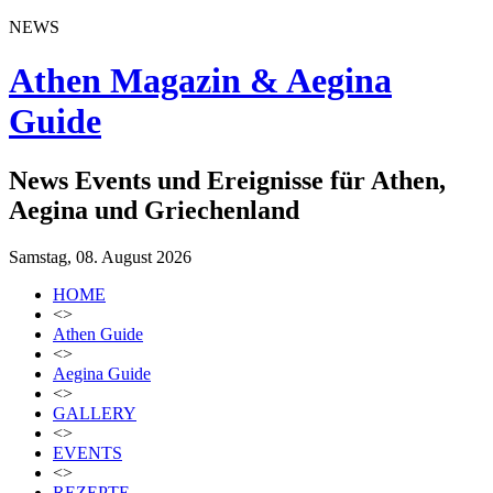
NEWS
Athen Magazin & Aegina
Guide
News Events und Ereignisse für Athen,
Aegina und Griechenland
Samstag, 08. August 2026
HOME
<>
Athen Guide
<>
Aegina Guide
<>
GALLERY
<>
EVENTS
<>
REZEPTE