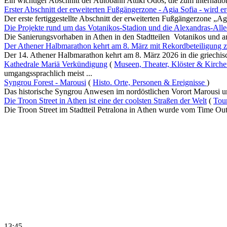
Ein wichtiger Abschnitt der Autobahn Attiki Odos, die zum internatio
Erster Abschnitt der erweiterten Fußgängerzone - Agia Sofia - wird er
Der erste fertiggestellte Abschnitt der erweiterten Fußgängerzone „Agi
Die Projekte rund um das Votanikos-Stadion und die Alexandras-Allee
Die Sanierungsvorhaben in Athen in den Stadtteilen Votanikos und an
Der Athener Halbmarathon kehrt am 8. März mit Rekordbeteiligung 
Der 14. Athener Halbmarathon kehrt am 8. März 2026 in die griechisc
Kathedrale Mariä Verkündigung
(
Museen, Theater, Klöster & Kirch
umgangssprachlich meist ...
Syngrou Forest - Marousi
(
Histo. Orte, Personen & Ereignisse
)
Das historische Syngrou Anwesen im nordöstlichen Vorort Marousi umf
Die Troon Street in Athen ist eine der coolsten Straßen der Welt
(
Tou
Die Troon Street im Stadtteil Petralona in Athen wurde vom Time Out 
13:45