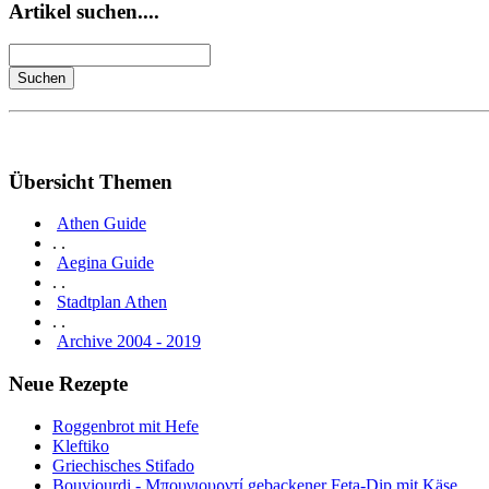
Artikel suchen....
Übersicht Themen
Athen Guide
. .
Aegina Guide
. .
Stadtplan Athen
. .
Archive 2004 - 2019
Neue Rezepte
Roggenbrot mit Hefe
Kleftiko
Griechisches Stifado
Bouyiourdi - Μπουγιουρντί gebackener Feta-Dip mit Käse