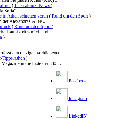
nalen Flughafen Athen (AIA) ...
öffnet
(
Thessaloniki News
)
a Sofia“ in ...
 in Athen schreiten voran
(
Rund um den Sport
)
 der Alexandras-Allee ...
zurück
(
Rund um den Sport
)
he Hauptstadt zurück und ...
en
)
asst den einzigen verbliebenen ...
r-Tipps Athen
)
Magazine in die Liste der "30 ...
Facebook
Instagram
LinkedIN