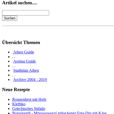
Artikel suchen....
Übersicht Themen
Athen Guide
. .
Aegina Guide
. .
Stadtplan Athen
. .
Archive 2004 - 2019
Neue Rezepte
Roggenbrot mit Hefe
Kleftiko
Griechisches Stifado
Bouyiourdi - Μπουγιουρντί gebackener Feta-Dip mit Käse