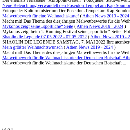
Der ehemals verlassene "Akropolis-Garten" Fotoquelle: Stadtverwaltu
Neue Beleuchtung verwandelt den Poseidon-Tempel am Kap Sounio
Fotoquelle: Kulturministerium Der Poseidon-Tempel am Kap Sounion w
Malwettbewerb für eine Weihnachtskarte!
(
Athen News 2019 - 2024
Macht mit! Das Thema des diesjährigen Malwettbewerbs für die Weihn
Mykonos zeigt seine „sportliche“ Seite
(
Athen News 2019 - 2024
)
Mykonos zeigt beim 1. Running Festival seine „sportliche“ Seite Foto
Shaolin die Legende 07.05.2022 - 07.05.2022
(
Athen News 2019 - 
SHAOLIN DIE LEGENDE SAMSTAG, 7. MAI 2022 Ihre atemberauben
Mein größter Weihnachtswunsch
(
Athen News 2019 - 2024
)
Macht mit! Das Thema des diesjährigen Malwettbewerbs für die Weihn
Malwettbewerb für die Weihnachtskarte der Deutschen Botschaft Ath
Malwettbewerb für die Weihnachtskarte der Deutschen Botschaft ...
01:34