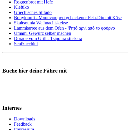
Roggenbrot mit Hefe
Kleftiko
Griechisches Stifado
Bouyiourdi - Μπουγιουρντί gebackener Feta-Dip mit Käse
Skaltsounia Weihnachtskekse
Lammkarree aus dem Ofen - Ψητό αρνί από το φούρνο
Umami-Gewürz selber machen
Dorade vom Grill - Tsipoura sti skara
Senfzucchini
Buche hier deine Fähre mit
Internes
Downloads
Feedback
Impressum