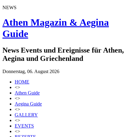
NEWS
Athen Magazin & Aegina
Guide
News Events und Ereignisse für Athen,
Aegina und Griechenland
Donnerstag, 06. August 2026
HOME
<>
Athen Guide
<>
Aegina Guide
<>
GALLERY
<>
EVENTS
<>
REZEPTE