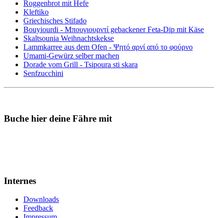
Roggenbrot mit Hefe
Kleftiko
Griechisches Stifado
Bouyiourdi - Μπουγιουρντί gebackener Feta-Dip mit Käse
Skaltsounia Weihnachtskekse
Lammkarree aus dem Ofen - Ψητό αρνί από το φούρνο
Umami-Gewürz selber machen
Dorade vom Grill - Tsipoura sti skara
Senfzucchini
Buche hier deine Fähre mit
Internes
Downloads
Feedback
Impressum