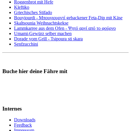
Roggenbrot mit Hefe
Kleftiko
Griechisches Stifado
Bouyiourdi - Μπουγιουρντί gebackener Feta-Dip mit Käse
Skaltsounia Weihnachtskekse
Lammkarree aus dem Ofen - Ψητό αρνί από το φούρνο
Umami-Gewürz selber machen
Dorade vom Grill - Tsipoura sti skara
Senfzucchini
Buche hier deine Fähre mit
Internes
Downloads
Feedback
Impressum