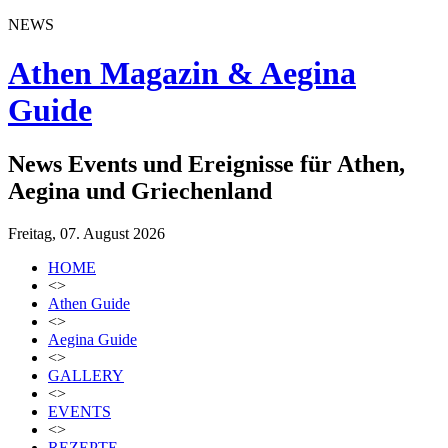
NEWS
Athen Magazin & Aegina
Guide
News Events und Ereignisse für Athen,
Aegina und Griechenland
Freitag, 07. August 2026
HOME
<>
Athen Guide
<>
Aegina Guide
<>
GALLERY
<>
EVENTS
<>
REZEPTE