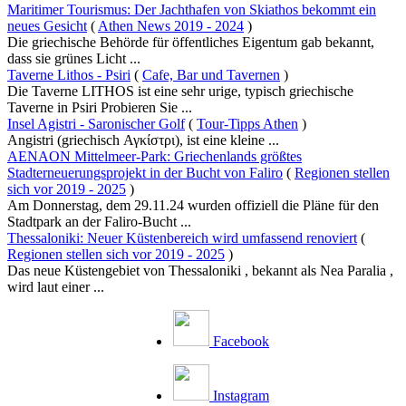
Maritimer Tourismus: Der Jachthafen von Skiathos bekommt ein
neues Gesicht
(
Athen News 2019 - 2024
)
Die griechische Behörde für öffentliches Eigentum gab bekannt,
dass sie grünes Licht ...
Taverne Lithos - Psiri
(
Cafe, Bar und Tavernen
)
Die Taverne LITHOS ist eine sehr urige, typisch griechische
Taverne in Psiri Probieren Sie ...
Insel Agistri - Saronischer Golf
(
Tour-Tipps Athen
)
Angistri (griechisch Αγκίστρι), ist eine kleine ...
AENAON Mittelmeer-Park: Griechenlands größtes
Stadterneuerungsprojekt in der Bucht von Faliro
(
Regionen stellen
sich vor 2019 - 2025
)
Am Donnerstag, dem 29.11.24 wurden offiziell die Pläne für den
Stadtpark an der Faliro-Bucht ...
Thessaloniki: Neuer Küstenbereich wird umfassend renoviert
(
Regionen stellen sich vor 2019 - 2025
)
Das neue Küstengebiet von Thessaloniki , bekannt als Nea Paralia ,
wird laut einer ...
Facebook
Instagram