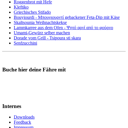
Roggenbrot mit Hefe
Kleftiko
Griechisches Stifado
Bouyiourdi - Μπουγιουρντί gebackener Feta-Dip mit Käse
Skaltsounia Weihnachtskekse
Lammkarree aus dem Ofen - Ψητό αρνί από το φούρνο
Umami-Gewürz selber machen
Dorade vom Grill - Tsipoura sti skara
Senfzucchini
Buche hier deine Fähre mit
Internes
Downloads
Feedback
Impressum