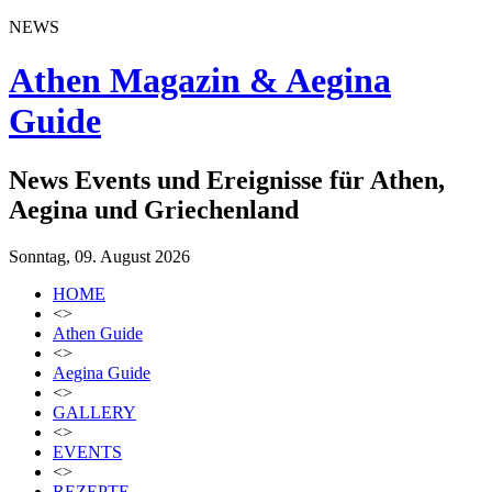
NEWS
Athen Magazin & Aegina
Guide
News Events und Ereignisse für Athen,
Aegina und Griechenland
Sonntag, 09. August 2026
HOME
<>
Athen Guide
<>
Aegina Guide
<>
GALLERY
<>
EVENTS
<>
REZEPTE