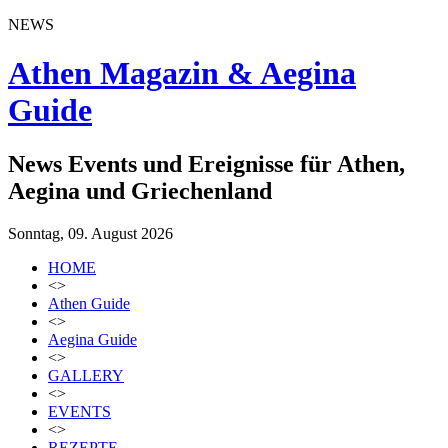
NEWS
Athen Magazin & Aegina
Guide
News Events und Ereignisse für Athen,
Aegina und Griechenland
Sonntag, 09. August 2026
HOME
<>
Athen Guide
<>
Aegina Guide
<>
GALLERY
<>
EVENTS
<>
REZEPTE