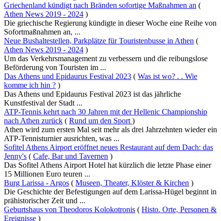
Griechenland kündigt nach Bränden sofortige Maßnahmen an
(
Athen News 2019 - 2024
)
Die griechische Regierung kündigte in dieser Woche eine Reihe von
Sofortmaßnahmen an, ...
Neue Bushaltestellen, Parkplätze für Touristenbusse in Athen
(
Athen News 2019 - 2024
)
Um das Verkehrsmanagement zu verbessern und die reibungslose
Beförderung von Touristen im ...
Das Athens und Epidaurus Festival 2023
(
Was ist wo? . . Wie
komme ich hin ?
)
Das Athens und Epidaurus Festival 2023 ist das jährliche
Kunstfestival der Stadt ...
ATP-Tennis kehrt nach 30 Jahren mit der Hellenic Championship
nach Athen zurück
(
Rund um den Sport
)
Athen wird zum ersten Mal seit mehr als drei Jahrzehnten wieder ein
ATP-Tennisturnier ausrichten, was ...
Sofitel Athens Airport eröffnet neues Restaurant auf dem Dach: das
Jenny's
(
Cafe, Bar und Tavernen
)
Das Sofitel Athens Airport Hotel hat kürzlich die letzte Phase einer
15 Millionen Euro teuren ...
Burg Larissa - Argos
(
Museen, Theater, Klöster & Kirchen
)
Die Geschichte der Befestigungen auf dem Larissa-Hügel beginnt in
prähistorischer Zeit und ...
Geburtshaus von Theodoros Kolokotronis
(
Histo. Orte, Personen &
Ereignisse
)