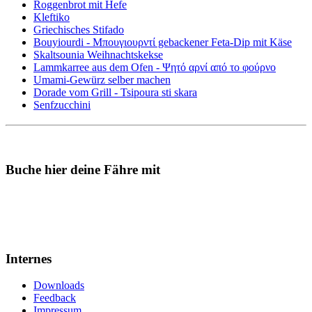
Roggenbrot mit Hefe
Kleftiko
Griechisches Stifado
Bouyiourdi - Μπουγιουρντί gebackener Feta-Dip mit Käse
Skaltsounia Weihnachtskekse
Lammkarree aus dem Ofen - Ψητό αρνί από το φούρνο
Umami-Gewürz selber machen
Dorade vom Grill - Tsipoura sti skara
Senfzucchini
Buche hier deine Fähre mit
Internes
Downloads
Feedback
Impressum