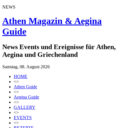
NEWS
Athen Magazin & Aegina
Guide
News Events und Ereignisse für Athen,
Aegina und Griechenland
Samstag, 08. August 2026
HOME
<>
Athen Guide
<>
Aegina Guide
<>
GALLERY
<>
EVENTS
<>
REZEPTE