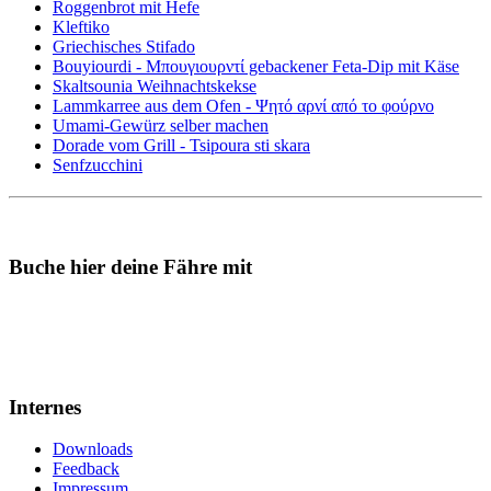
Roggenbrot mit Hefe
Kleftiko
Griechisches Stifado
Bouyiourdi - Μπουγιουρντί gebackener Feta-Dip mit Käse
Skaltsounia Weihnachtskekse
Lammkarree aus dem Ofen - Ψητό αρνί από το φούρνο
Umami-Gewürz selber machen
Dorade vom Grill - Tsipoura sti skara
Senfzucchini
Buche hier deine Fähre mit
Internes
Downloads
Feedback
Impressum