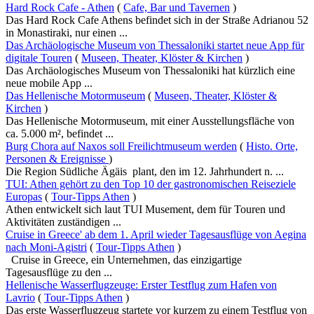
Hard Rock Cafe - Athen
(
Cafe, Bar und Tavernen
)
Das Hard Rock Cafe Athens befindet sich in der Straße Adrianou 52
in Monastiraki, nur einen ...
Das Archäologische Museum von Thessaloniki startet neue App für
digitale Touren
(
Museen, Theater, Klöster & Kirchen
)
Das Archäologisches Museum von Thessaloniki hat kürzlich eine
neue mobile App ...
Das Hellenische Motormuseum
(
Museen, Theater, Klöster &
Kirchen
)
Das Hellenische Motormuseum, mit einer Ausstellungsfläche von
ca. 5.000 m², befindet ...
Burg Chora auf Naxos soll Freilichtmuseum werden
(
Histo. Orte,
Personen & Ereignisse
)
Die Region Südliche Ägäis plant, den im 12. Jahrhundert n. ...
TUI: Athen gehört zu den Top 10 der gastronomischen Reiseziele
Europas
(
Tour-Tipps Athen
)
Athen entwickelt sich laut TUI Musement, dem für Touren und
Aktivitäten zuständigen ...
Cruise in Greece' ab dem 1. April wieder Tagesausflüge von Aegina
nach Moni-Agistri
(
Tour-Tipps Athen
)
Cruise in Greece, ein Unternehmen, das einzigartige
Tagesausflüge zu den ...
Hellenische Wasserflugzeuge: Erster Testflug zum Hafen von
Lavrio
(
Tour-Tipps Athen
)
Das erste Wasserflugzeug startete vor kurzem zu einem Testflug von