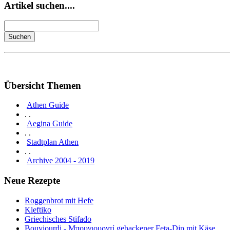
Artikel suchen....
Übersicht Themen
Athen Guide
. .
Aegina Guide
. .
Stadtplan Athen
. .
Archive 2004 - 2019
Neue Rezepte
Roggenbrot mit Hefe
Kleftiko
Griechisches Stifado
Bouyiourdi - Μπουγιουρντί gebackener Feta-Dip mit Käse