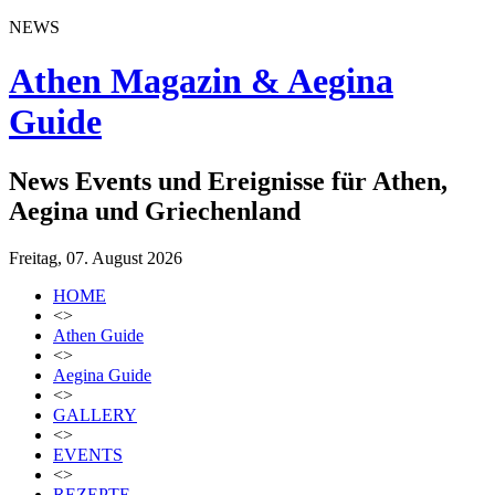
NEWS
Athen Magazin & Aegina
Guide
News Events und Ereignisse für Athen,
Aegina und Griechenland
Freitag, 07. August 2026
HOME
<>
Athen Guide
<>
Aegina Guide
<>
GALLERY
<>
EVENTS
<>
REZEPTE