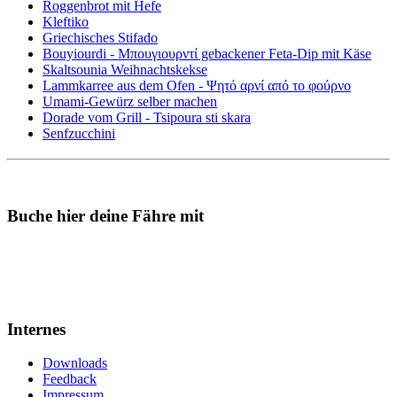
Roggenbrot mit Hefe
Kleftiko
Griechisches Stifado
Bouyiourdi - Μπουγιουρντί gebackener Feta-Dip mit Käse
Skaltsounia Weihnachtskekse
Lammkarree aus dem Ofen - Ψητό αρνί από το φούρνο
Umami-Gewürz selber machen
Dorade vom Grill - Tsipoura sti skara
Senfzucchini
Buche hier deine Fähre mit
Internes
Downloads
Feedback
Impressum