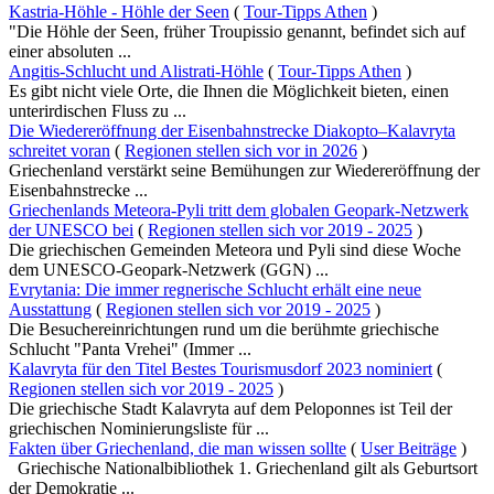
Kastria-Höhle - Höhle der Seen
(
Tour-Tipps Athen
)
"Die Höhle der Seen, früher Troupissio genannt, befindet sich auf
einer absoluten ...
Angitis-Schlucht und Alistrati-Höhle
(
Tour-Tipps Athen
)
Es gibt nicht viele Orte, die Ihnen die Möglichkeit bieten, einen
unterirdischen Fluss zu ...
Die Wiedereröffnung der Eisenbahnstrecke Diakopto–Kalavryta
schreitet voran
(
Regionen stellen sich vor in 2026
)
Griechenland verstärkt seine Bemühungen zur Wiedereröffnung der
Eisenbahnstrecke ...
Griechenlands Meteora-Pyli tritt dem globalen Geopark-Netzwerk
der UNESCO bei
(
Regionen stellen sich vor 2019 - 2025
)
Die griechischen Gemeinden Meteora und Pyli sind diese Woche
dem UNESCO-Geopark-Netzwerk (GGN) ...
Evrytania: Die immer regnerische Schlucht erhält eine neue
Ausstattung
(
Regionen stellen sich vor 2019 - 2025
)
Die Besuchereinrichtungen rund um die berühmte griechische
Schlucht "Panta Vrehei" (Immer ...
Kalavryta für den Titel Bestes Tourismusdorf 2023 nominiert
(
Regionen stellen sich vor 2019 - 2025
)
Die griechische Stadt Kalavryta auf dem Peloponnes ist Teil der
griechischen Nominierungsliste für ...
Fakten über Griechenland, die man wissen sollte
(
User Beiträge
)
Griechische Nationalbibliothek 1. Griechenland gilt als Geburtsort
der Demokratie ...