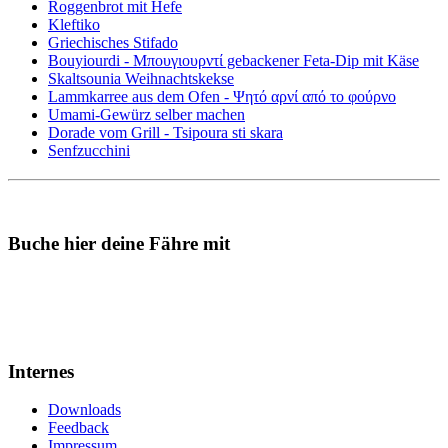
Roggenbrot mit Hefe
Kleftiko
Griechisches Stifado
Bouyiourdi - Μπουγιουρντί gebackener Feta-Dip mit Käse
Skaltsounia Weihnachtskekse
Lammkarree aus dem Ofen - Ψητό αρνί από το φούρνο
Umami-Gewürz selber machen
Dorade vom Grill - Tsipoura sti skara
Senfzucchini
Buche hier deine Fähre mit
Internes
Downloads
Feedback
Impressum