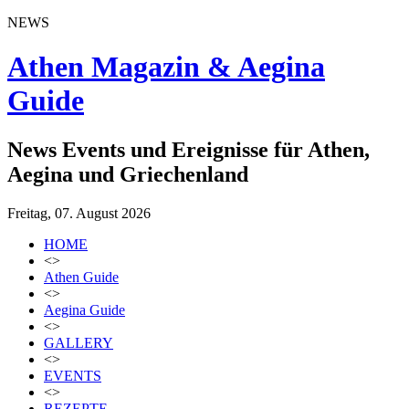
NEWS
Athen Magazin & Aegina
Guide
News Events und Ereignisse für Athen,
Aegina und Griechenland
Freitag, 07. August 2026
HOME
<>
Athen Guide
<>
Aegina Guide
<>
GALLERY
<>
EVENTS
<>
REZEPTE