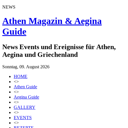
NEWS
Athen Magazin & Aegina
Guide
News Events und Ereignisse für Athen,
Aegina und Griechenland
Sonntag, 09. August 2026
HOME
<>
Athen Guide
<>
Aegina Guide
<>
GALLERY
<>
EVENTS
<>
REZEPTE