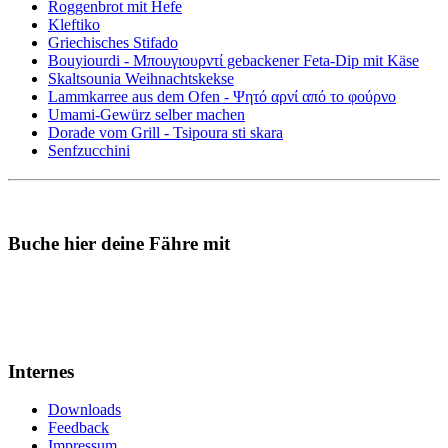
Roggenbrot mit Hefe
Kleftiko
Griechisches Stifado
Bouyiourdi - Μπουγιουρντί gebackener Feta-Dip mit Käse
Skaltsounia Weihnachtskekse
Lammkarree aus dem Ofen - Ψητό αρνί από το φούρνο
Umami-Gewürz selber machen
Dorade vom Grill - Tsipoura sti skara
Senfzucchini
Buche hier deine Fähre mit
Internes
Downloads
Feedback
Impressum