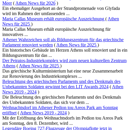
Meer
(
Athen News für 2026
)
Ein ehemaliger Ausgehort an der Strandpromenade von Glyfada
wird im Rahmen der umfassenden ...
Maria Callas Museum erhält europäische Auszeichnung
(
Athen
News für 2025
)
Maria Callas Museum erhält europäische Auszeichnung für
innovatives ...
Athener Wahrzeichen soll als Bildungszentrum für das griechische
Parlament renoviert werden
(
Athen News für 2025
)
Ein historisches Gebäude im Herzen Athens soll renoviert und in ein
Bildungszentrum für das ...
Der Peiraios-Industriekomplex wird zum neuen kulturellen Zentrum
Athens
(
Athen News für 2025
)
Das griechische Kulturministerium hat eine neue Zusammenarbeit
zur Renovierung des Industriekomplexes ...
Beleuchtung des griechischen Parlaments und des Denkmals des
Unbekannten Soldaten gewinnt bei den LIT Awards 2024
(
Athen
News 2019 - 2024
)
Die Beleuchtung des griechischen Parlaments und des Denkmals
des Unbekannten Soldaten, das sich vor dem ...
Weihnachtsdorf im Athener Pedion tou Areos Park am Sonntag
eröffnet
(
Athen News 2019 - 2024
)
Mit der Eröffnung des Weihnachtsdorfs im Pedion tou Areos Park
am Sonntag, den 8. Dezember, wird ...
Legendäre Boeing 727-Flugzeuge der Olympiaflotte jetzt in