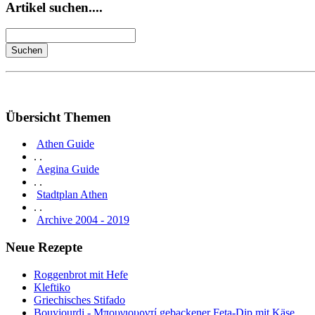
Artikel suchen....
Übersicht Themen
Athen Guide
. .
Aegina Guide
. .
Stadtplan Athen
. .
Archive 2004 - 2019
Neue Rezepte
Roggenbrot mit Hefe
Kleftiko
Griechisches Stifado
Bouyiourdi - Μπουγιουρντί gebackener Feta-Dip mit Käse