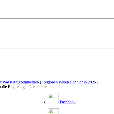
r Wasserflugzeugbetrieb
(
Regionen stellen sich vor in 2026
)
ie Regierung auf, eine klare ...
Facebook