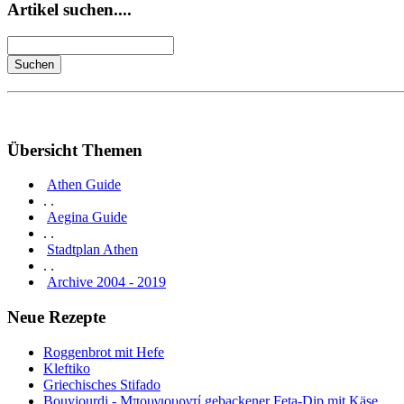
Artikel suchen....
Übersicht Themen
Athen Guide
. .
Aegina Guide
. .
Stadtplan Athen
. .
Archive 2004 - 2019
Neue Rezepte
Roggenbrot mit Hefe
Kleftiko
Griechisches Stifado
Bouyiourdi - Μπουγιουρντί gebackener Feta-Dip mit Käse