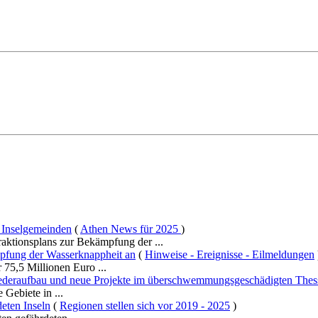
 Inselgemeinden
(
Athen News für 2025
)
raktionsplans zur Bekämpfung der ...
mpfung der Wasserknappheit an
(
Hinweise - Ereignisse - Eilmeldungen
75,5 Millionen Euro ...
 Wiederaufbau und neue Projekte im überschwemmungsgeschädigten Thes
Gebiete in ...
deten Inseln
(
Regionen stellen sich vor 2019 - 2025
)