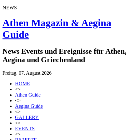
NEWS
Athen Magazin & Aegina
Guide
News Events und Ereignisse für Athen,
Aegina und Griechenland
Freitag, 07. August 2026
HOME
<>
Athen Guide
<>
Aegina Guide
<>
GALLERY
<>
EVENTS
<>
REZEPTE