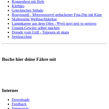
Roggenbrot mit Hefe
Kleftiko
Griechisches Stifado
Bouyiourdi - Μπουγιουρντί gebackener Feta-Dip mit Käse
Skaltsounia Weihnachtskekse
Lammkarree aus dem Ofen - Ψητό αρνί από το φούρνο
Umami-Gewürz selber machen
Dorade vom Grill - Tsipoura sti skara
Senfzucchini
Buche hier deine Fähre mit
Internes
Downloads
Feedback
Impressum