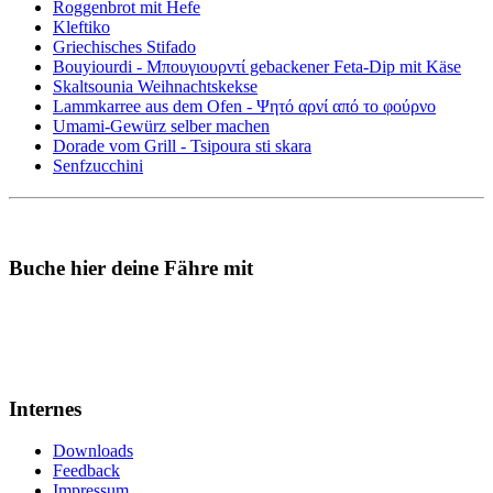
Roggenbrot mit Hefe
Kleftiko
Griechisches Stifado
Bouyiourdi - Μπουγιουρντί gebackener Feta-Dip mit Käse
Skaltsounia Weihnachtskekse
Lammkarree aus dem Ofen - Ψητό αρνί από το φούρνο
Umami-Gewürz selber machen
Dorade vom Grill - Tsipoura sti skara
Senfzucchini
Buche hier deine Fähre mit
Internes
Downloads
Feedback
Impressum