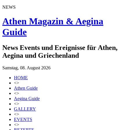
NEWS
Athen Magazin & Aegina
Guide
News Events und Ereignisse für Athen,
Aegina und Griechenland
Samstag, 08. August 2026
HOME
<>
Athen Guide
<>
Aegina Guide
<>
GALLERY
<>
EVENTS
<>
REZEPTE