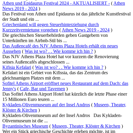
Athen und Epidaurus Festival 2024 - AKTUALISIERT -
(
Athen
News 2019 - 2024
)
Das Festival von Athen und Epidaurus ist das jährliche Kunstfestival
der Stadt und ein ...
Griechenland will gegen Steuerhinterziehung durch
Kurzzeitvermietung vorgehen
(
Athen News 2019 - 2024
)
Die griechischen Steuerbehörden geben Gastgebern von
Unterkünften im Airbnb-Stil bis ...
Das Außencafé des NJV Athens Plaza Hotels erhält ein neues
Aussehen
(
Was ist wo? . . Wie komme ich hin ?
)
Das NJV Athens Plaza Hotel hat vor kurzem die Renovierung
seines Außencafés abgeschlossen ...
Kifisia Kefalari
(
Was ist wo? . . Wie komme ich hin ?
)
Kefalari ist ein Gebiet von Kifissia, das das Zentrum des
gleichnamigen Platzes mit dem ...
Sofitel Athens Airport eröffnet neues Restaurant auf dem Dach: das
Jenny's
(
Cafe, Bar und Tavernen
)
Das Sofitel Athens Airport Hotel hat kürzlich die letzte Phase einer
15 Millionen Euro teuren ...
Kykladen-Olivenmuseum auf der Insel Andros
(
Museen, Theater,
Klöster & Kirchen
)
Kykladen-Olivenmuseum auf der Insel Andros Das Kykladen-
Olivenmuseum ist die ...
Byzantinisches Museum
(
Museen, Theater, Klöster & Kirchen
)
Wer ein Stück griechische Geschichte erleben möchte, ist im