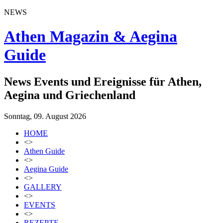
NEWS
Athen Magazin & Aegina
Guide
News Events und Ereignisse für Athen,
Aegina und Griechenland
Sonntag, 09. August 2026
HOME
<>
Athen Guide
<>
Aegina Guide
<>
GALLERY
<>
EVENTS
<>
REZEPTE