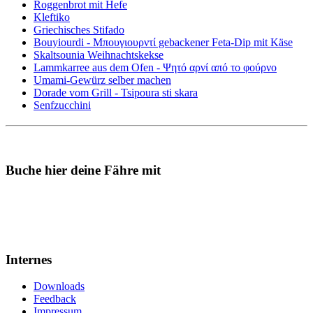
Roggenbrot mit Hefe
Kleftiko
Griechisches Stifado
Bouyiourdi - Μπουγιουρντί gebackener Feta-Dip mit Käse
Skaltsounia Weihnachtskekse
Lammkarree aus dem Ofen - Ψητό αρνί από το φούρνο
Umami-Gewürz selber machen
Dorade vom Grill - Tsipoura sti skara
Senfzucchini
Buche hier deine Fähre mit
Internes
Downloads
Feedback
Impressum