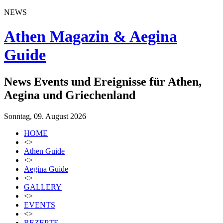
NEWS
Athen Magazin & Aegina
Guide
News Events und Ereignisse für Athen,
Aegina und Griechenland
Sonntag, 09. August 2026
HOME
<>
Athen Guide
<>
Aegina Guide
<>
GALLERY
<>
EVENTS
<>
REZEPTE