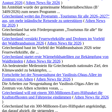
August 2026
(
Athen News für 2026
)
Im Amtsblatt wurde der gemeinsame Ministerialbeschluss (B’
3409/2026) zum neuen Programm ...
Griechenland weitet das Programm „Tourismus für alle 2026–2027“
aus, um mehr inländische Reisende zu unterstützen
(
Athen News
für 2026
)
Griechenland hat sein Förderprogramm „Tourismus für alle“ für
Inlandsurlaube ...
Griechenland verstärkt Feuerwehrkräfte und Drohnen im Vorfeld
der Waldbrandsaison 2026
(
Athen News für 2026
)
Griechenland baut im Vorfeld der Waldbrandsaison 2026 seine
Feuerwehrkräfte, die ...
Griechenland startet erste Wärmebildsatelliten zur Bekämpfung von
Waldbränden
(
Athen News für 2026
)
Als bedeutender Meilenstein für Griechenlands nationales Ziel, den
Klimawandel zu bekämpfen, ...
Fortschritte bei der Neugestaltung der Vasilissis-Olgas-Allee im
Zentrum von Athen
(
Athen News für 2026
)
Die Arbeiten zur Neugestaltung der Vasilissis-Olgas-Allee im
Zentrum von Athen schreiten voran, ...
Griechenland will mit einem 300-Millionen-Euro-Hilfspaket die
Kraftstoffkosten und Fährpreise eindämmen
(
Athen News für 2026
)
Griechenland hat ein 300-Millionen-Euro-Hilfspaket angekündigt,
das darauf abzielt, die steigenden ...