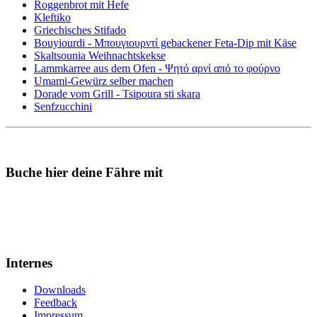
Roggenbrot mit Hefe
Kleftiko
Griechisches Stifado
Bouyiourdi - Μπουγιουρντί gebackener Feta-Dip mit Käse
Skaltsounia Weihnachtskekse
Lammkarree aus dem Ofen - Ψητό αρνί από το φούρνο
Umami-Gewürz selber machen
Dorade vom Grill - Tsipoura sti skara
Senfzucchini
Buche hier deine Fähre mit
Internes
Downloads
Feedback
Impressum