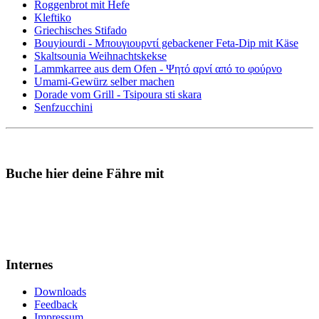
Roggenbrot mit Hefe
Kleftiko
Griechisches Stifado
Bouyiourdi - Μπουγιουρντί gebackener Feta-Dip mit Käse
Skaltsounia Weihnachtskekse
Lammkarree aus dem Ofen - Ψητό αρνί από το φούρνο
Umami-Gewürz selber machen
Dorade vom Grill - Tsipoura sti skara
Senfzucchini
Buche hier deine Fähre mit
Internes
Downloads
Feedback
Impressum