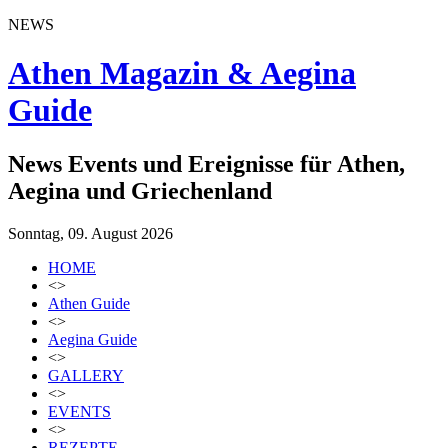
NEWS
Athen Magazin & Aegina
Guide
News Events und Ereignisse für Athen,
Aegina und Griechenland
Sonntag, 09. August 2026
HOME
<>
Athen Guide
<>
Aegina Guide
<>
GALLERY
<>
EVENTS
<>
REZEPTE