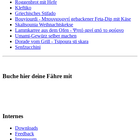
Roggenbrot mit Hefe
Kleftiko
Griechisches Stifado
Bouyiourdi - Μπουγιουρντί gebackener Feta-Dip mit Käse
Skaltsounia Weihnachtskekse
Lammkarree aus dem Ofen - Ψητό αρνί από το φούρνο
Umami-Gewürz selber machen
Dorade vom Grill - Tsipoura sti skara
Senfzucchini
Buche hier deine Fähre mit
Internes
Downloads
Feedback
Impressum