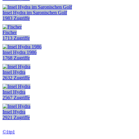
Insel Hydra im Saronischen Golf
1983 Zugriffe
Fischer
1713 Zugriffe
Insel Hydra 1986
1768 Zugriffe
Insel Hydra
2632 Zugriffe
Insel Hydra
2567 Zugriffe
Insel Hydra
2921 Zugriffe
©‡tp‡