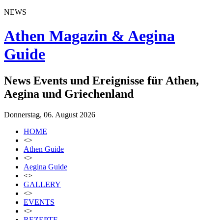
NEWS
Athen Magazin & Aegina
Guide
News Events und Ereignisse für Athen,
Aegina und Griechenland
Donnerstag, 06. August 2026
HOME
<>
Athen Guide
<>
Aegina Guide
<>
GALLERY
<>
EVENTS
<>
REZEPTE