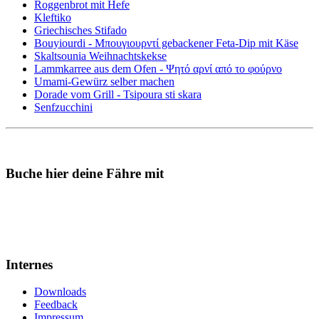
Roggenbrot mit Hefe
Kleftiko
Griechisches Stifado
Bouyiourdi - Μπουγιουρντί gebackener Feta-Dip mit Käse
Skaltsounia Weihnachtskekse
Lammkarree aus dem Ofen - Ψητό αρνί από το φούρνο
Umami-Gewürz selber machen
Dorade vom Grill - Tsipoura sti skara
Senfzucchini
Buche hier deine Fähre mit
Internes
Downloads
Feedback
Impressum