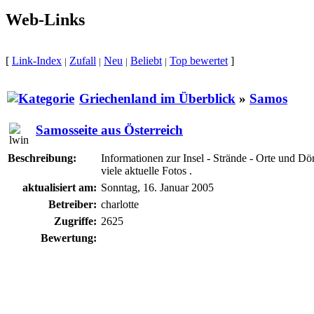
Web-Links
[
Link-Index
Zufall
Neu
Beliebt
Top bewertet
]
|
|
|
|
Griechenland im Überblick
»
Samos
Samosseite aus Österreich
Beschreibung:
Informationen zur Insel - Strände - Orte und D
viele aktuelle Fotos .
aktualisiert am:
Sonntag, 16. Januar 2005
Betreiber:
charlotte
Zugriffe:
2625
Bewertung: