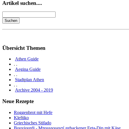
Artikel suchen....
Übersicht Themen
Athen Guide
. .
Aegina Guide
. .
Stadtplan Athen
. .
Archive 2004 - 2019
Neue Rezepte
Roggenbrot mit Hefe
Kleftiko
Griechisches Stifado
Bouyiourdi - Μπουγιουρντί gebackener Feta-Dip mit Käse