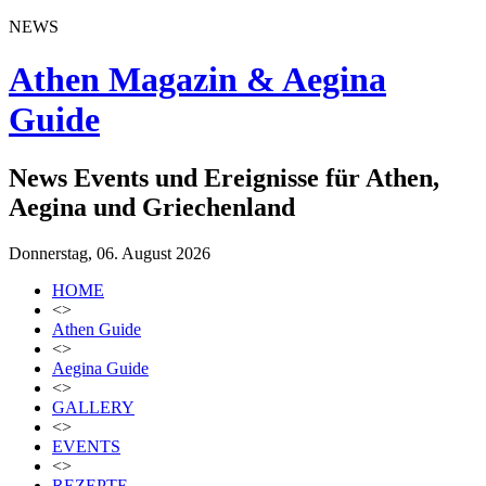
NEWS
Athen Magazin & Aegina
Guide
News Events und Ereignisse für Athen,
Aegina und Griechenland
Donnerstag, 06. August 2026
HOME
<>
Athen Guide
<>
Aegina Guide
<>
GALLERY
<>
EVENTS
<>
REZEPTE