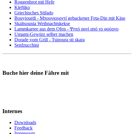
Roggenbrot mit Hefe
Kleftiko
Griechisches Stifado
Bouyiourdi - Μπουγιουρντί gebackener Feta-Dip mit Käse
Skaltsounia Weihnachtskekse
Lammkarree aus dem Ofen - Ψητό αρνί από το φούρνο
Umami-Gewürz selber machen
Dorade vom Grill - Tsipoura sti skara
Senfzucchini
Buche hier deine Fähre mit
Internes
Downloads
Feedback
Impressum