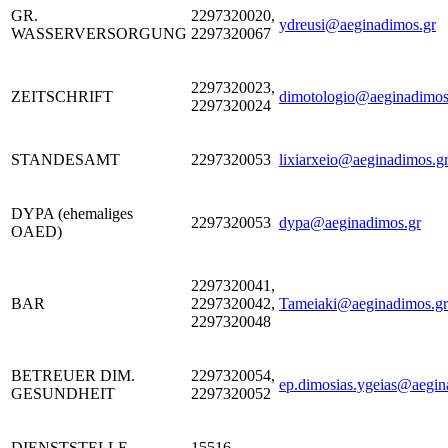
GR.
2297320020,
ydreusi@aeginadimos.gr
WASSERVERSORGUNG
2297320067
2297320023,
ZEITSCHRIFT
dimotologio@aeginadimos
2297320024
STANDESAMT
2297320053
lixiarxeio@aeginadimos.g
DYPA (ehemaliges
2297320053
dypa@aeginadimos.gr
OAED)
2297320041,
BAR
2297320042,
Tameiaki@aeginadimos.gr
2297320048
BETREUER DIM.
2297320054,
ep.dimosias.ygeias@aegin
GESUNDHEIT
2297320052
DIENSTSTELLE
15516
–