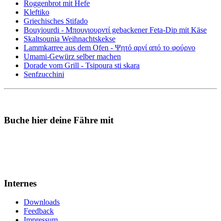
Roggenbrot mit Hefe
Kleftiko
Griechisches Stifado
Bouyiourdi - Μπουγιουρντί gebackener Feta-Dip mit Käse
Skaltsounia Weihnachtskekse
Lammkarree aus dem Ofen - Ψητό αρνί από το φούρνο
Umami-Gewürz selber machen
Dorade vom Grill - Tsipoura sti skara
Senfzucchini
Buche hier deine Fähre mit
Internes
Downloads
Feedback
Impressum