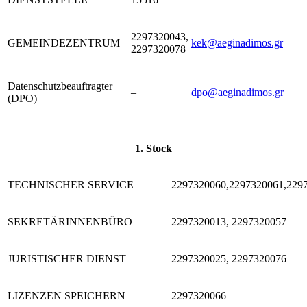
2297320043,
GEMEINDEZENTRUM
kek@aeginadimos.gr
2297320078
Datenschutzbeauftragter
–
dpo@aeginadimos.gr
(DPO)
1. Stock
TECHNISCHER SERVICE
2297320060,2297320061,229
SEKRETÄRINNENBÜRO
2297320013, 2297320057
JURISTISCHER DIENST
2297320025, 2297320076
LIZENZEN SPEICHERN
2297320066