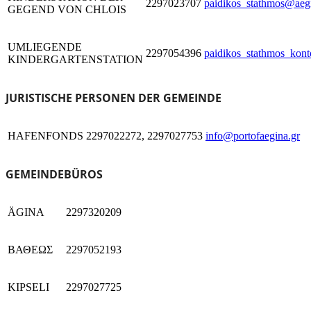
2297023707
paidikos_stathmos@aeg
GEGEND VON CHLOIS
UMLIEGENDE
2297054396
paidikos_stathmos_kon
KINDERGARTENSTATION
JURISTISCHE PERSONEN DER GEMEINDE
HAFENFONDS
2297022272, 2297027753
info@portofaegina.gr
GEMEINDEBÜROS
ÄGINA
2297320209
ΒΑΘΕΩΣ
2297052193
KIPSELI
2297027725