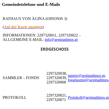
Gemeindetelefone und E-Mails
RATHAUS VON ÄGINA (OINONIS 3)
(
Auf der Karte anzeigen
)
INFORMATIONEN: 2297320011, 2297320022 –
ALLGEMEINE E-MAIL:
info@aeginadimos.gr
ERDGESCHOSS
2297320038,
tameio@aeginadimos.gr
,
SAMMLER – FONDS
2297320039,
logariasmoi@aeginadimos
2297320068
2297320021,
PROTOKOLL
Protokoll@aeginadimos.gr
2297320071