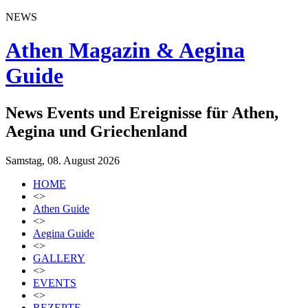
NEWS
Athen Magazin & Aegina
Guide
News Events und Ereignisse für Athen,
Aegina und Griechenland
Samstag, 08. August 2026
HOME
<>
Athen Guide
<>
Aegina Guide
<>
GALLERY
<>
EVENTS
<>
REZEPTE