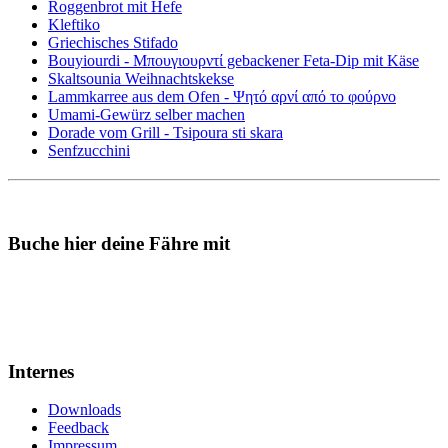
Roggenbrot mit Hefe
Kleftiko
Griechisches Stifado
Bouyiourdi - Μπουγιουρντί gebackener Feta-Dip mit Käse
Skaltsounia Weihnachtskekse
Lammkarree aus dem Ofen - Ψητό αρνί από το φούρνο
Umami-Gewürz selber machen
Dorade vom Grill - Tsipoura sti skara
Senfzucchini
Buche hier deine Fähre mit
Internes
Downloads
Feedback
Impressum