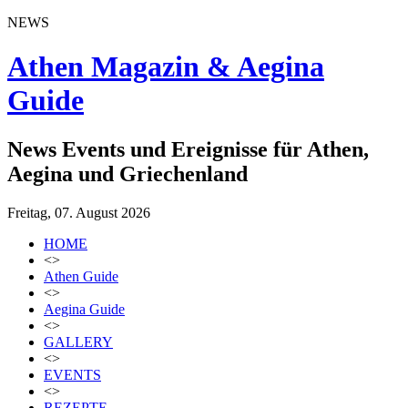
NEWS
Athen Magazin & Aegina
Guide
News Events und Ereignisse für Athen,
Aegina und Griechenland
Freitag, 07. August 2026
HOME
<>
Athen Guide
<>
Aegina Guide
<>
GALLERY
<>
EVENTS
<>
REZEPTE