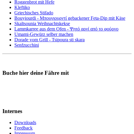
Roggenbrot mit Hefe
Kleftiko
Griechisches Stifado
Bouyiourdi - Μπουγιουρντί gebackener Feta-Dip mit Käse
Skaltsounia Weihnachtskekse
Lammkarree aus dem Ofen - Ψητό αρνί από το φούρνο
Umami-Gewürz selber machen
Dorade vom Grill - Tsipoura sti skara
Senfzucchini
Buche hier deine Fähre mit
Internes
Downloads
Feedback
Impressum