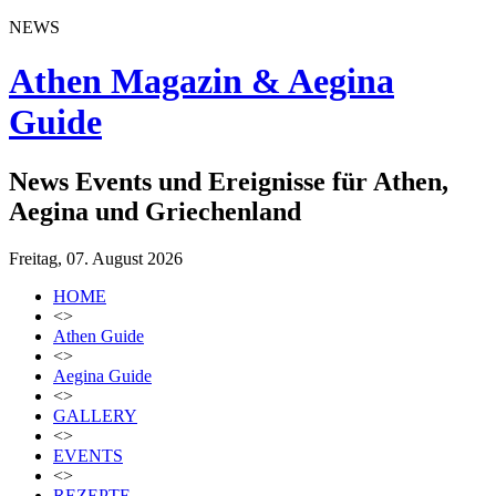
NEWS
Athen Magazin & Aegina
Guide
News Events und Ereignisse für Athen,
Aegina und Griechenland
Freitag, 07. August 2026
HOME
<>
Athen Guide
<>
Aegina Guide
<>
GALLERY
<>
EVENTS
<>
REZEPTE