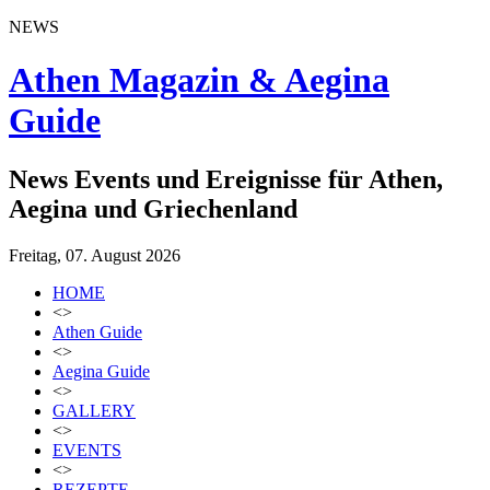
NEWS
Athen Magazin & Aegina
Guide
News Events und Ereignisse für Athen,
Aegina und Griechenland
Freitag, 07. August 2026
HOME
<>
Athen Guide
<>
Aegina Guide
<>
GALLERY
<>
EVENTS
<>
REZEPTE