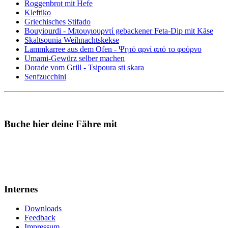
Roggenbrot mit Hefe
Kleftiko
Griechisches Stifado
Bouyiourdi - Μπουγιουρντί gebackener Feta-Dip mit Käse
Skaltsounia Weihnachtskekse
Lammkarree aus dem Ofen - Ψητό αρνί από το φούρνο
Umami-Gewürz selber machen
Dorade vom Grill - Tsipoura sti skara
Senfzucchini
Buche hier deine Fähre mit
Internes
Downloads
Feedback
Impressum