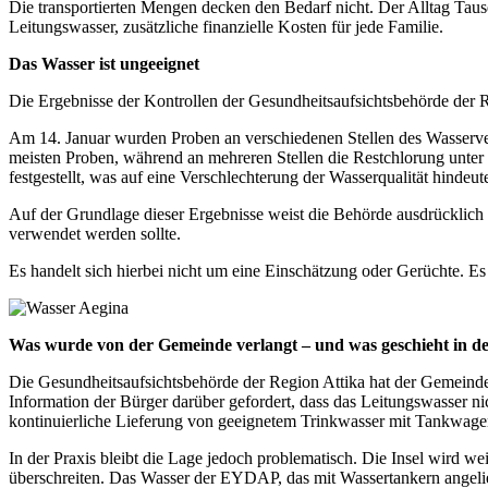
Die transportierten Mengen decken den Bedarf nicht. Der Alltag Tau
Leitungswasser, zusätzliche finanzielle Kosten für jede Familie.
Das Wasser ist ungeeignet
Die Ergebnisse der Kontrollen der Gesundheitsaufsichtsbehörde der R
Am 14. Januar wurden Proben an verschiedenen Stellen des
Wasserv
meisten Proben, während an mehreren Stellen die Restchlorung unter 
festgestellt, was auf eine Verschlechterung der Wasserqualität hindeute
Auf der Grundlage dieser Ergebnisse weist die Behörde ausdrücklich d
verwendet werden sollte.
Es handelt sich hierbei nicht um eine Einschätzung oder Gerüchte. Es h
Was wurde von der Gemeinde verlangt – und was geschieht in de
Die Gesundheitsaufsichtsbehörde der Region Attika hat der Gemeinde
Information der Bürger darüber gefordert, dass das Leitungswasser n
kontinuierliche Lieferung von geeignetem Trinkwasser mit Tankwagen
In der Praxis bleibt die Lage jedoch problematisch. Die Insel wird w
überschreiten. Das Wasser der EYDAP, das mit Wassertankern angelief