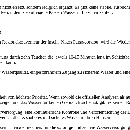
 nicht ersetzt, sondern lediglich ergänzt. Es gibt keine stabile, ausr
cken, indem sie auf eigene Kosten Wasser in Flaschen kaufen.
n
en Regionalgouverneur der Inseln, Nikos Papageorgiou, wird die Wieder
ung durch zehn Taucher, die jeweils 10-15 Minuten lang im Schichtbetr
en kann.
er Wasserqualität, eingeschränktem Zugang zu sicherem Wasser und ei
eit von höchster Priorität. Wenn sowohl die offiziellen Analysen als
zeigen und das Wasser für keinen Gebrauch sicher ist, gibt es keinen
rversorgung
, eine kontinuierliche Kontrolle und Veröffentlichung der
erständliche: sauberes und sicheres Wasser in ihren Häusern.
 Thema einreichen, um die sofortige und sichere
Wasserversorgung