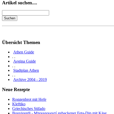
Artikel suchen....
Übersicht Themen
Athen Guide
. .
Aegina Guide
. .
Stadtplan Athen
. .
Archive 2004 - 2019
Neue Rezepte
Roggenbrot mit Hefe
Kleftiko
Griechisches Stifado
Bouyiourdi - Μπουγιουρντί gebackener Feta-Dip mit Käse