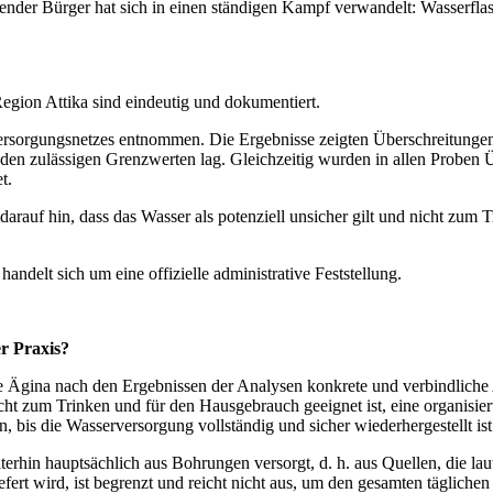
sender Bürger hat sich in einen ständigen Kampf verwandelt: Wasserf
egion Attika sind eindeutig und dokumentiert.
ersorgung
snetzes entnommen. Die Ergebnisse zeigten Überschreitungen
den zulässigen Grenzwerten lag. Gleichzeitig wurden in allen Proben 
t.
arauf hin, dass das Wasser als potenziell unsicher gilt und nicht zum
andelt sich um eine offizielle administrative Feststellung.
r Praxis?
 Ägina nach den Ergebnissen der Analysen konkrete und verbindliche 
icht zum Trinken und für den Hausgebrauch geeignet ist, eine organisie
, bis die
Wasserversorgung
vollständig und sicher wiederhergestellt ist
eiterhin hauptsächlich aus Bohrungen versorgt, d. h. aus Quellen, die 
ert wird, ist begrenzt und reicht nicht aus, um den gesamten tägliche