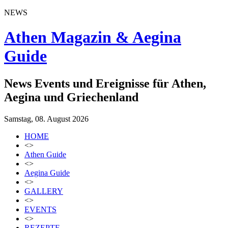
NEWS
Athen Magazin & Aegina
Guide
News Events und Ereignisse für Athen,
Aegina und Griechenland
Samstag, 08. August 2026
HOME
<>
Athen Guide
<>
Aegina Guide
<>
GALLERY
<>
EVENTS
<>
REZEPTE