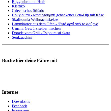
Roggenbrot mit Hefe
Kleftiko
Griechisches Stifado
Bouyiourdi - Μπουγιουρντί gebackener Feta-Dip mit Käse
Skaltsounia Weihnachtskekse
Lammkarree aus dem Ofen - Ψητό αρνί από το φούρνο
Umami-Gewürz selber machen
Dorade vom Grill - Tsipoura sti skara
Senfzucchini
Buche hier deine Fähre mit
Internes
Downloads
Feedback
Impressum