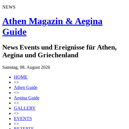
NEWS
Athen Magazin & Aegina
Guide
News Events und Ereignisse für Athen,
Aegina und Griechenland
Samstag, 08. August 2026
HOME
<>
Athen Guide
<>
Aegina Guide
<>
GALLERY
<>
EVENTS
<>
REZEPTE