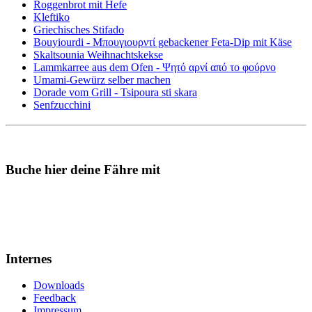
Roggenbrot mit Hefe
Kleftiko
Griechisches Stifado
Bouyiourdi - Μπουγιουρντί gebackener Feta-Dip mit Käse
Skaltsounia Weihnachtskekse
Lammkarree aus dem Ofen - Ψητό αρνί από το φούρνο
Umami-Gewürz selber machen
Dorade vom Grill - Tsipoura sti skara
Senfzucchini
Buche hier deine Fähre mit
Internes
Downloads
Feedback
Impressum