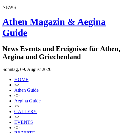
NEWS
Athen Magazin & Aegina
Guide
News Events und Ereignisse für Athen,
Aegina und Griechenland
Sonntag, 09. August 2026
HOME
<>
Athen Guide
<>
Aegina Guide
<>
GALLERY
<>
EVENTS
<>
REZEPTE