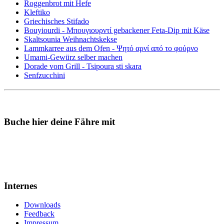
Roggenbrot mit Hefe
Kleftiko
Griechisches Stifado
Bouyiourdi - Μπουγιουρντί gebackener Feta-Dip mit Käse
Skaltsounia Weihnachtskekse
Lammkarree aus dem Ofen - Ψητό αρνί από το φούρνο
Umami-Gewürz selber machen
Dorade vom Grill - Tsipoura sti skara
Senfzucchini
Buche hier deine Fähre mit
Internes
Downloads
Feedback
Impressum