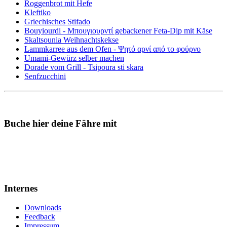
Roggenbrot mit Hefe
Kleftiko
Griechisches Stifado
Bouyiourdi - Μπουγιουρντί gebackener Feta-Dip mit Käse
Skaltsounia Weihnachtskekse
Lammkarree aus dem Ofen - Ψητό αρνί από το φούρνο
Umami-Gewürz selber machen
Dorade vom Grill - Tsipoura sti skara
Senfzucchini
Buche hier deine Fähre mit
Internes
Downloads
Feedback
Impressum