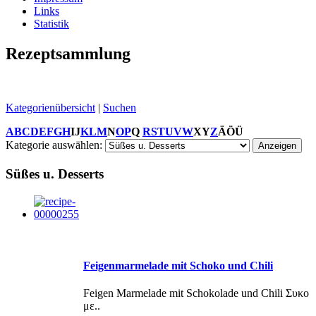
Links
Statistik
Rezeptsammlung
Kategorienübersicht
|
Suchen
A
B
C
D
E
F
G
H
I
J
K
L
M
N
O
P
Q
R
S
T
U
V
W
X
Y
Z
Ä
Ö
Ü
Kategorie auswählen:
Süßes u. Desserts
Feigenmarmelade mit Schoko und Chili
Feigen Marmelade mit Schokolade und Chili Συκο
με..