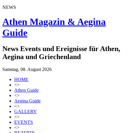
NEWS
Athen Magazin & Aegina
Guide
News Events und Ereignisse für Athen,
Aegina und Griechenland
Samstag, 08. August 2026
HOME
<>
Athen Guide
<>
Aegina Guide
<>
GALLERY
<>
EVENTS
<>
REZEPTE