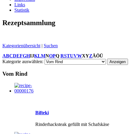
Links
Statistik
Rezeptsammlung
Kategorienübersicht
|
Suchen
A
B
C
D
E
F
G
H
I
J
K
L
M
N
O
P
Q
R
S
T
U
V
W
X
Y
Z
Ä
Ö
Ü
Kategorie auswählen:
Vom Rind
Bifteki
Rinderhacksteak gefüllt mit Schafskäse