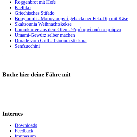
Roggenbrot mit Hefe
Kleftiko
Griechisches Stifado
Bouyiourdi - Μπουγιουρντί gebackener Feta-Dip mit Käse
Skaltsounia Weihnachtskekse
Lammkarree aus dem Ofen - Ψητό αρνί από το φούρνο
Umami-Gewürz selber machen
Dorade vom Grill - Tsipoura sti skara
Senfzucchini
Buche hier deine Fähre mit
Internes
Downloads
Feedback
Impressum