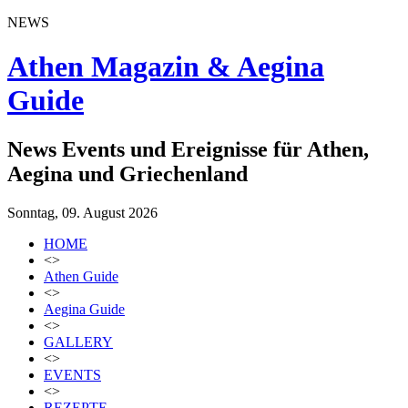
NEWS
Athen Magazin & Aegina
Guide
News Events und Ereignisse für Athen,
Aegina und Griechenland
Sonntag, 09. August 2026
HOME
<>
Athen Guide
<>
Aegina Guide
<>
GALLERY
<>
EVENTS
<>
REZEPTE