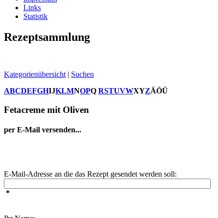
Links
Statistik
Rezeptsammlung
Kategorienübersicht
|
Suchen
A
B
C
D
E
F
G
H
I
J
K
L
M
N
O
P
Q
R
S
T
U
V
W
X
Y
Z
Ä
Ö
Ü
Fetacreme mit Oliven
per E-Mail versenden...
E-Mail-Adresse an die das Rezept gesendet werden soll:
*