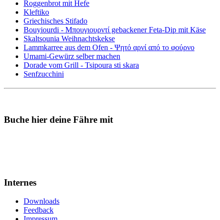
Roggenbrot mit Hefe
Kleftiko
Griechisches Stifado
Bouyiourdi - Μπουγιουρντί gebackener Feta-Dip mit Käse
Skaltsounia Weihnachtskekse
Lammkarree aus dem Ofen - Ψητό αρνί από το φούρνο
Umami-Gewürz selber machen
Dorade vom Grill - Tsipoura sti skara
Senfzucchini
Buche hier deine Fähre mit
Internes
Downloads
Feedback
Impressum