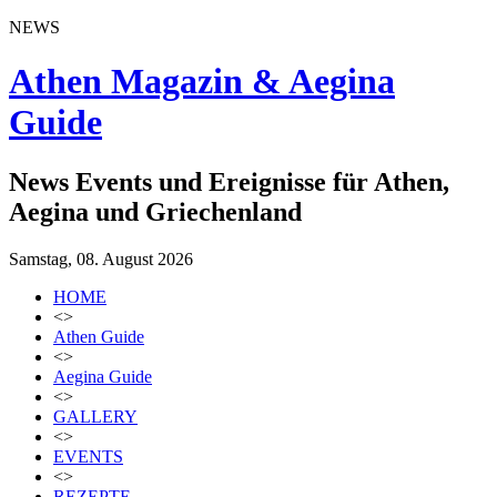
NEWS
Athen Magazin & Aegina
Guide
News Events und Ereignisse für Athen,
Aegina und Griechenland
Samstag, 08. August 2026
HOME
<>
Athen Guide
<>
Aegina Guide
<>
GALLERY
<>
EVENTS
<>
REZEPTE