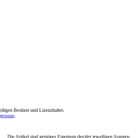
iligen Besitzer und Lizenzhalter.
ressum
.
Die Artikel sind geistiges Eigentum des/der jeweiligen Autoren,