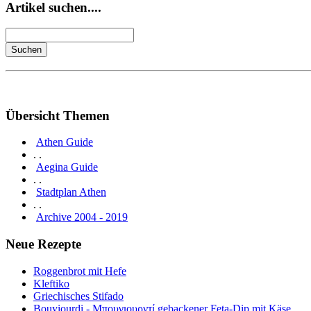
Artikel suchen....
Übersicht Themen
Athen Guide
. .
Aegina Guide
. .
Stadtplan Athen
. .
Archive 2004 - 2019
Neue Rezepte
Roggenbrot mit Hefe
Kleftiko
Griechisches Stifado
Bouyiourdi - Μπουγιουρντί gebackener Feta-Dip mit Käse