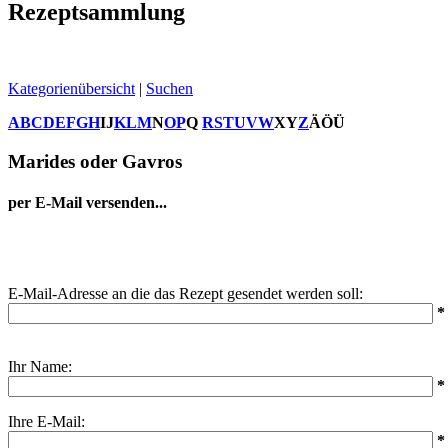
Rezeptsammlung
Kategorienübersicht
|
Suchen
A
B
C
D
E
F
G
H
I
J
K
L
M
N
O
P
Q
R
S
T
U
V
W
X
Y
Z
Ä
Ö
Ü
Marides oder Gavros
per E-Mail versenden...
E-Mail-Adresse an die das Rezept gesendet werden soll:
*
Ihr Name:
*
Ihre E-Mail:
*