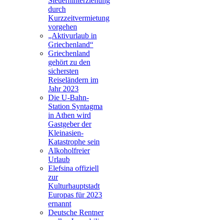
Steuerhinterziehung
durch
Kurzzeitvermietung
vorgehen
„Aktivurlaub in
Griechenland“
Griechenland
gehört zu den
sichersten
Reiseländern im
Jahr 2023
Die U-Bahn-
Station Syntagma
in Athen wird
Gastgeber der
Kleinasien-
Katastrophe sein
Alkoholfreier
Urlaub
Elefsina offiziell
zur
Kulturhauptstadt
Europas für 2023
ernannt
Deutsche Rentner