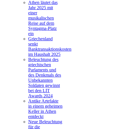
Athen läutet das
Jahr 2025 mit
einer
musikalischen
Reise auf dem
Syntagma-Platz
ein
Griechenland
senkt
Banktransaktionskosten
im Haushalt 2025
Beleuchtung des
griechischen
Parlaments und
des Denkmals des
Unbekannten
Soldaten gewinnt
bei den LIT
Awards 2024
Antike Artefakte
in einem geheimen
Keller in Athen
entdeckt
Neue Beleuchtung
für die