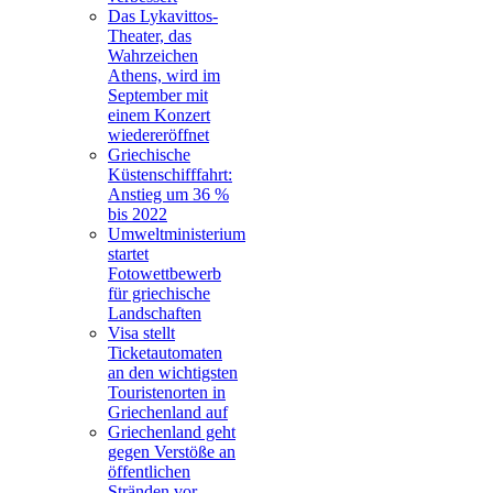
Das Lykavittos-
Theater, das
Wahrzeichen
Athens, wird im
September mit
einem Konzert
wiedereröffnet
Griechische
Küstenschifffahrt:
Anstieg um 36 %
bis 2022
Umweltministerium
startet
Fotowettbewerb
für griechische
Landschaften
Visa stellt
Ticketautomaten
an den wichtigsten
Touristenorten in
Griechenland auf
Griechenland geht
gegen Verstöße an
öffentlichen
Stränden vor,