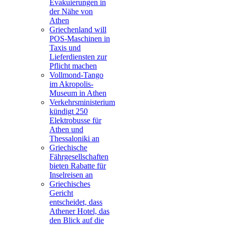
Evakuierungen in
der Nähe von
Athen
Griechenland will
POS-Maschinen in
Taxis und
Lieferdiensten zur
Pflicht machen
Vollmond-Tango
im Akropolis-
Museum in Athen
Verkehrsministerium
kündigt 250
Elektrobusse für
Athen und
Thessaloniki an
Griechische
Fährgesellschaften
bieten Rabatte für
Inselreisen an
Griechisches
Gericht
entscheidet, dass
Athener Hotel, das
den Blick auf die