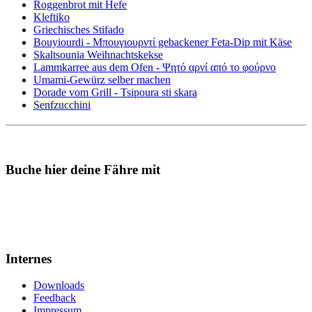
Roggenbrot mit Hefe
Kleftiko
Griechisches Stifado
Bouyiourdi - Μπουγιουρντί gebackener Feta-Dip mit Käse
Skaltsounia Weihnachtskekse
Lammkarree aus dem Ofen - Ψητό αρνί από το φούρνο
Umami-Gewürz selber machen
Dorade vom Grill - Tsipoura sti skara
Senfzucchini
Buche hier deine Fähre mit
Internes
Downloads
Feedback
Impressum