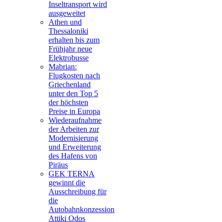
Inseltransport wird
ausgeweitet
Athen und
Thessaloniki
erhalten bis zum
Frühjahr neue
Elektrobusse
Mabrian:
Flugkosten nach
Griechenland
unter den Top 5
der höchsten
Preise in Europa
Wiederaufnahme
der Arbeiten zur
Modernisierung
und Erweiterung
des Hafens von
Piräus
GEK TERNA
gewinnt die
Ausschreibung für
die
Autobahnkonzession
Attiki Odos