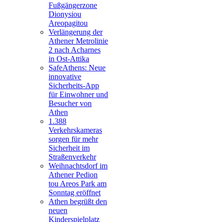
Fußgängerzone
Dionysiou
Areopagitou
Verlängerung der
Athener Metrolinie
2 nach Acharnes
in Ost-Attika
SafeAthens: Neue
innovative
Sicherheits-App
für Einwohner und
Besucher von
Athen
1.388
Verkehrskameras
sorgen für mehr
Sicherheit im
Straßenverkehr
Weihnachtsdorf im
Athener Pedion
tou Areos Park am
Sonntag eröffnet
Athen begrüßt den
neuen
Kinderspielplatz