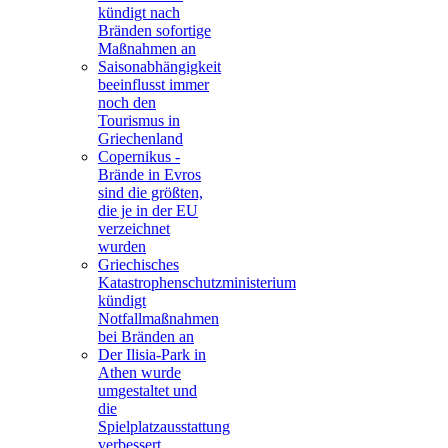
kündigt nach
Bränden sofortige
Maßnahmen an
Saisonabhängigkeit
beeinflusst immer
noch den
Tourismus in
Griechenland
Copernikus -
Brände in Evros
sind die größten,
die je in der EU
verzeichnet
wurden
Griechisches
Katastrophenschutzministerium
kündigt
Notfallmaßnahmen
bei Bränden an
Der Ilisia-Park in
Athen wurde
umgestaltet und
die
Spielplatzausstattung
verbessert