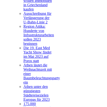
wollen Immobilien
in Griechenland
kaufen
Ausschreibung für
Verlängerung der
U-Bahn-Linie 2
Region Attika:
Hunderte von
Infrastrukturarbeiten
sollen 2023
beginnen
Die 19. East Med
Yacht Show findet
im Mai 2023 auf
Poros statt
Athen läutet die
Weihnachtszeit mit
einer
Baumbeleuchtungsparty
ein
Athen unter den
günstigsten
Städtereisezielen
Europas für 2023
175.000