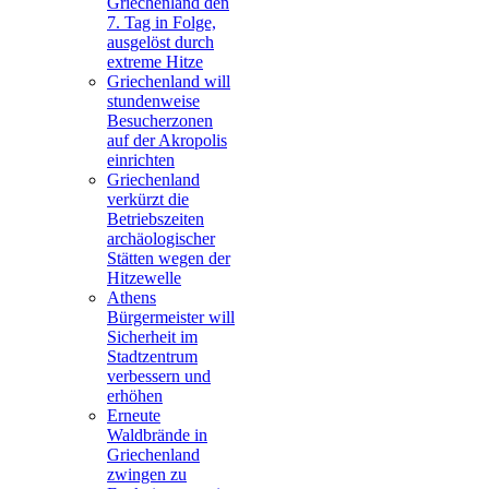
Griechenland den
7. Tag in Folge,
ausgelöst durch
extreme Hitze
Griechenland will
stundenweise
Besucherzonen
auf der Akropolis
einrichten
Griechenland
verkürzt die
Betriebszeiten
archäologischer
Stätten wegen der
Hitzewelle
Athens
Bürgermeister will
Sicherheit im
Stadtzentrum
verbessern und
erhöhen
Erneute
Waldbrände in
Griechenland
zwingen zu