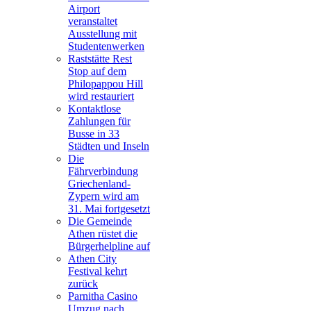
Airport
veranstaltet
Ausstellung mit
Studentenwerken
Raststätte Rest
Stop auf dem
Philopappou Hill
wird restauriert
Kontaktlose
Zahlungen für
Busse in 33
Städten und Inseln
Die
Fährverbindung
Griechenland-
Zypern wird am
31. Mai fortgesetzt
Die Gemeinde
Athen rüstet die
Bürgerhelpline auf
Athen City
Festival kehrt
zurück
Parnitha Casino
Umzug nach