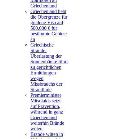
Marmoren an
Griechenland
Griechenland hebt
die Obergrenze für
goldene Visa auf
500.000 € für
bestimmte Gebiete
an
Griechische
Strände:
Überlastung der
Sonnenbänke führt
zu gerichtlichen
Ermittlungen
wegen
Missbrauchs der
Strandlinie
Premierminister
Mitsotakis setzt
auf Prävention,
während in ganz
Griechenland
weiterhin Brände
wüten
Brände wüten in