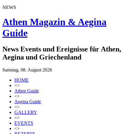
NEWS
Athen Magazin & Aegina
Guide
News Events und Ereignisse für Athen,
Aegina und Griechenland
Samstag, 08. August 2026
HOME
<>
Athen Guide
<>
Aegina Guide
<>
GALLERY
<>
EVENTS
<>
REZEPTE