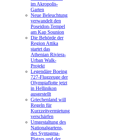
im Akropolis-
Garten
Neue Beleuchtung
verwandelt den
Poseidon-Tempel
am Kap Sounion
Die Behörde der
Region Attika
startet das
Athenian Riviera-
Urban Walk-
Projekt
Legendäre Boeing
727-Flugzeuge der
Olympiaflotte jetzt
in Hellinikon
ausgestellt
Griechenland will
Regeln für
Kurzzeitvermietung
verschärfen
Umgestaltung des
Nationalgartens,
des Syntagma-
Platzes und der