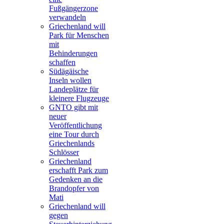
Fußgängerzone
verwandeln
Griechenland will
Park für Menschen
mit
Behinderungen
schaffen
Südägäische
Inseln wollen
Landeplätze für
kleinere Flugzeuge
GNTO gibt mit
neuer
Veröffentlichung
eine Tour durch
Griechenlands
Schlösser
Griechenland
erschafft Park zum
Gedenken an die
Brandopfer von
Mati
Griechenland will
gegen