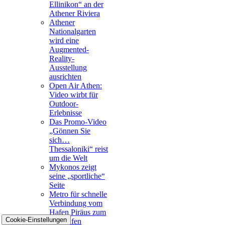
Ellinikon“ an der
Athener Riviera
Athener
Nationalgarten
wird eine
Augmented-
Reality-
Ausstellung
ausrichten
Open Air Athen:
Video wirbt für
Outdoor-
Erlebnisse
Das Promo-Video
„Gönnen Sie
sich…
Thessaloniki“ reist
um die Welt
Mykonos zeigt
seine „sportliche“
Seite
Metro für schnelle
Verbindung vom
Hafen Piräus zum
Cookie-Einstellungen
Flughafen