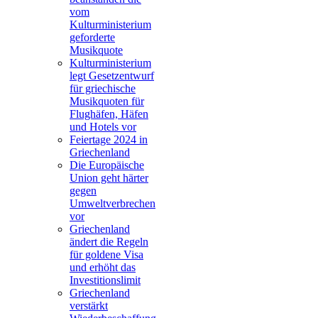
vom
Kulturministerium
geforderte
Musikquote
Kulturministerium
legt Gesetzentwurf
für griechische
Musikquoten für
Flughäfen, Häfen
und Hotels vor
Feiertage 2024 in
Griechenland
Die Europäische
Union geht härter
gegen
Umweltverbrechen
vor
Griechenland
ändert die Regeln
für goldene Visa
und erhöht das
Investitionslimit
Griechenland
verstärkt