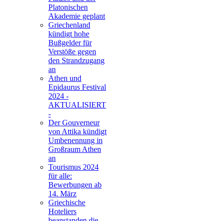
Platonischen
Akademie geplant
Griechenland
kündigt hohe
Bußgelder für
Verstöße gegen
den Strandzugang
an
Athen und
Epidaurus Festival
2024 -
AKTUALISIERT
-
Der Gouverneur
von Attika kündigt
Umbenennung in
Großraum Athen
an
Tourismus 2024
für alle:
Bewerbungen ab
14. März
Griechische
Hoteliers
beanstanden die