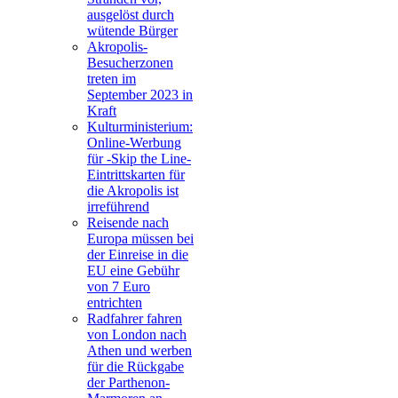
ausgelöst durch
wütende Bürger
Akropolis-
Besucherzonen
treten im
September 2023 in
Kraft
Kulturministerium:
Online-Werbung
für -Skip the Line-
Eintrittskarten für
die Akropolis ist
irreführend
Reisende nach
Europa müssen bei
der Einreise in die
EU eine Gebühr
von 7 Euro
entrichten
Radfahrer fahren
von London nach
Athen und werben
für die Rückgabe
der Parthenon-