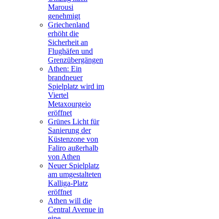
Marousi
genehmigt
Griechenland
erhöht die
Sicherheit an
Flughäfen und
Grenzübergängen
Athen: Ein
brandneuer
Spielplatz wird im
Viertel
Metaxourgeio
eröffnet
Grünes Licht für
Sanierung der
Küstenzone von
Faliro außerhalb
von Athen
Neuer Spielplatz
am umgestalteten
Kalliga-Platz
eröffnet
Athen will die
Central Avenue in
eine