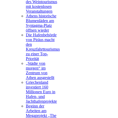
des Weintourismus
mit kostenlosen
Veranstaltungen
Athens historische
Blumenläden am
Syntagma-Platz
öffnen wieder
Die Hafenbehörde
von Piräus macht
den
Kreuzfahrttourismus
zu einer Top-
Priorität
„Städte von
morgen“ im
Zentrum von
Athen ausgestellt
Griechenland
investiert 160
Millionen Euro in
Hafen- und
Jachthafenprojekte
Beginn der
Arbeiten am
Megaprojekt „The