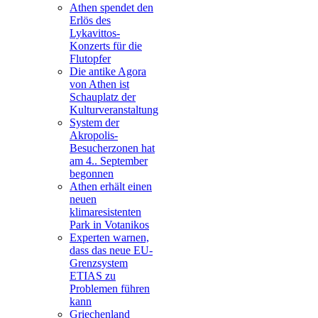
Athen spendet den
Erlös des
Lykavittos-
Konzerts für die
Flutopfer
Die antike Agora
von Athen ist
Schauplatz der
Kulturveranstaltung
System der
Akropolis-
Besucherzonen hat
am 4.. September
begonnen
Athen erhält einen
neuen
klimaresistenten
Park in Votanikos
Experten warnen,
dass das neue EU-
Grenzsystem
ETIAS zu
Problemen führen
kann
Griechenland