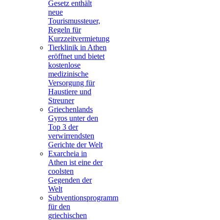
Gesetz enthält
neue
Tourismussteuer,
Regeln für
Kurzzeitvermietung
Tierklinik in Athen
eröffnet und bietet
kostenlose
medizinische
Versorgung für
Haustiere und
Streuner
Griechenlands
Gyros unter den
Top 3 der
verwirrendsten
Gerichte der Welt
Exarcheia in
Athen ist eine der
coolsten
Gegenden der
Welt
Subventionsprogramm
für den
griechischen