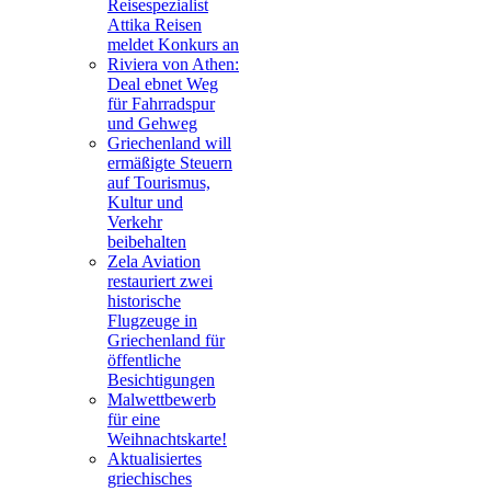
Reisespezialist
Attika Reisen
meldet Konkurs an
Riviera von Athen:
Deal ebnet Weg
für Fahrradspur
und Gehweg
Griechenland will
ermäßigte Steuern
auf Tourismus,
Kultur und
Verkehr
beibehalten
Zela Aviation
restauriert zwei
historische
Flugzeuge in
Griechenland für
öffentliche
Besichtigungen
Malwettbewerb
für eine
Weihnachtskarte!
Aktualisiertes
griechisches