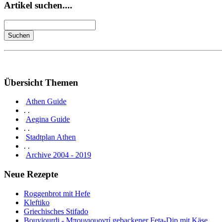
Artikel suchen....
Übersicht Themen
Athen Guide
. .
Aegina Guide
. .
Stadtplan Athen
. .
Archive 2004 - 2019
Neue Rezepte
Roggenbrot mit Hefe
Kleftiko
Griechisches Stifado
Bouyiourdi - Μπουγιουρντί gebackener Feta-Dip mit Käse