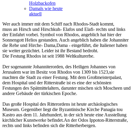
Holzbackofen
Damals wie heute
aktuell
Wer auch immer mit dem Schiff nach Rhodos-Stadt kommt,
muss an Hirsch und Hirschkuh- Elafos und Elafi- rechts und links
der Einfahrt vorbei. Symbol von Rhodos, angeblich hat hier der
Sonnengott Helios gestanden. Auch angeblich haben die Johanniter
die Rehe und Hirche- Dama,Dama - eingeführt, die Italiener haben
sie weiter gezüchtet. Leider ist ihr Bestand bedroht.
Die Festung Rhodos ist seit 1988 Weltkulturerbe.
Der sogenannte Johanniterorden, des Heiligen Johannes von
Jerusalem war im Besitz von Rhodos von 1309 bis 1523,sie
machten die Stadt zu einer Festung. Mit dem Großmeisterpalast,
dem Hospital und der Ritterstraße ist es eine der schönsten
Festungen des Spätmittelalters, darunter mischen sich Moscheen und
andere Gebäude der türkischen Epoche.
Das große Hospital des Ritterordens ist heute archäologisches
Museum. Gegenüber liegt die Byzantinische Kirche Panagia tou
Kastro aus dem 11. Jahrhundert, in der sich heute eine Ausstellung
kirchlicher Kunstwerke befindet.An der Odos Ippoton-Ritterstraße,
rechts und links befinden sich die Ritterherbergen.