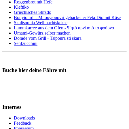
Roggenbrot mit Hefe
Kleftiko
Griechisches Stifado
Bouyiourdi - Μπουγιουρντί gebackener Feta-Dip mit Käse
Skaltsounia Weihnachtskekse
Lammkarree aus dem Ofen - Ψητό αρνί από το φούρνο
Umami-Gewürz selber machen
Dorade vom Grill - Tsipoura sti skara
Senfzucchini
Buche hier deine Fähre mit
Internes
Downloads
Feedback
Impressum