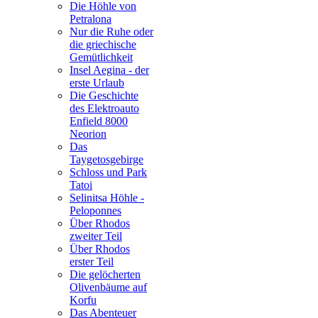
Die Höhle von
Petralona
Nur die Ruhe oder
die griechische
Gemütlichkeit
Insel Aegina - der
erste Urlaub
Die Geschichte
des Elektroauto
Enfield 8000
Neorion
Das
Taygetosgebirge
Schloss und Park
Tatoi
Selinitsa Höhle -
Peloponnes
Über Rhodos
zweiter Teil
Über Rhodos
erster Teil
Die gelöcherten
Olivenbäume auf
Korfu
Das Abenteuer