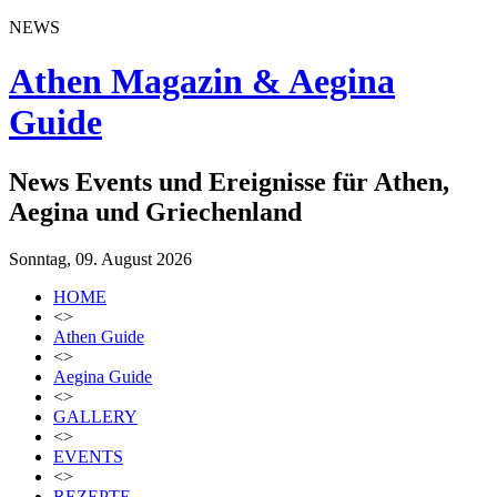
NEWS
Athen Magazin & Aegina
Guide
News Events und Ereignisse für Athen,
Aegina und Griechenland
Sonntag, 09. August 2026
HOME
<>
Athen Guide
<>
Aegina Guide
<>
GALLERY
<>
EVENTS
<>
REZEPTE