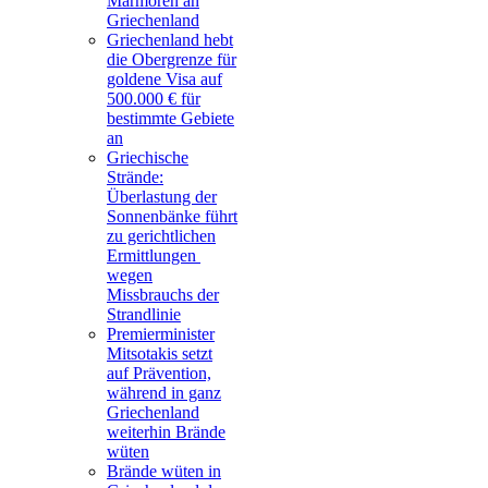
Marmoren an
Griechenland
Griechenland hebt
die Obergrenze für
goldene Visa auf
500.000 € für
bestimmte Gebiete
an
Griechische
Strände:
Überlastung der
Sonnenbänke führt
zu gerichtlichen
Ermittlungen
wegen
Missbrauchs der
Strandlinie
Premierminister
Mitsotakis setzt
auf Prävention,
während in ganz
Griechenland
weiterhin Brände
wüten
Brände wüten in