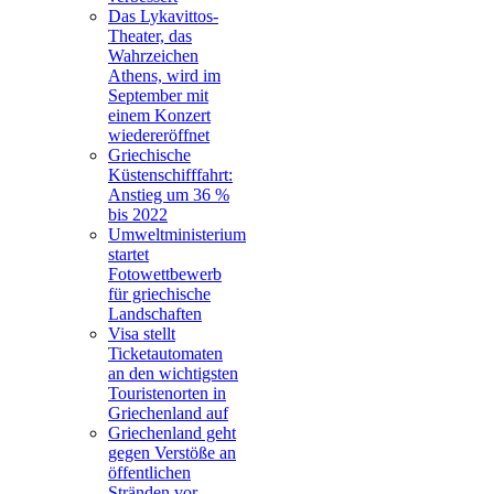
Das Lykavittos-
Theater, das
Wahrzeichen
Athens, wird im
September mit
einem Konzert
wiedereröffnet
Griechische
Küstenschifffahrt:
Anstieg um 36 %
bis 2022
Umweltministerium
startet
Fotowettbewerb
für griechische
Landschaften
Visa stellt
Ticketautomaten
an den wichtigsten
Touristenorten in
Griechenland auf
Griechenland geht
gegen Verstöße an
öffentlichen
Stränden vor,