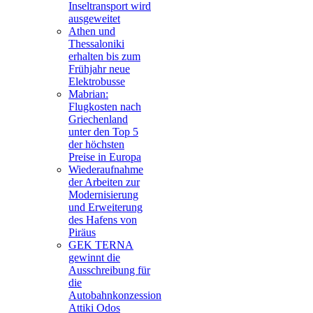
Inseltransport wird
ausgeweitet
Athen und
Thessaloniki
erhalten bis zum
Frühjahr neue
Elektrobusse
Mabrian:
Flugkosten nach
Griechenland
unter den Top 5
der höchsten
Preise in Europa
Wiederaufnahme
der Arbeiten zur
Modernisierung
und Erweiterung
des Hafens von
Piräus
GEK TERNA
gewinnt die
Ausschreibung für
die
Autobahnkonzession
Attiki Odos