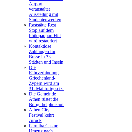
Airport
veranstaltet
Ausstellung mit
Studentenwerken
Raststätte Rest
Stop auf dem
Philopappou Hill
wird restauriert
Kontaktlose
Zahlungen für
Busse in 33
Städten und Inseln
Die
Fährverbindung
Griechenland-
Zypern wird am
31. Mai fortgesetzt
Die Gemeinde
Athen rüstet die
Bürgerhelpline auf
Athen City
Festival kehrt
zurück
Parnitha Casino
Umzug nach