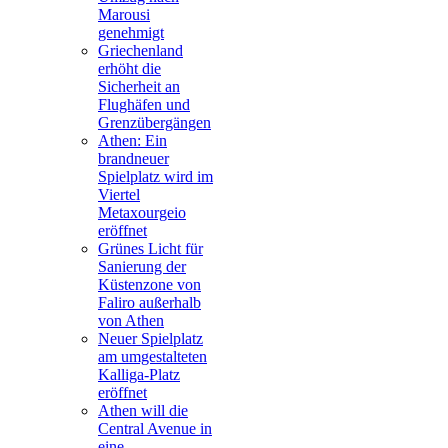
Marousi
genehmigt
Griechenland
erhöht die
Sicherheit an
Flughäfen und
Grenzübergängen
Athen: Ein
brandneuer
Spielplatz wird im
Viertel
Metaxourgeio
eröffnet
Grünes Licht für
Sanierung der
Küstenzone von
Faliro außerhalb
von Athen
Neuer Spielplatz
am umgestalteten
Kalliga-Platz
eröffnet
Athen will die
Central Avenue in
eine