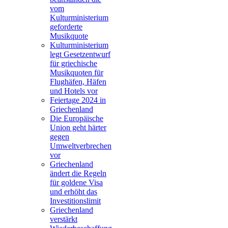
vom
Kulturministerium
geforderte
Musikquote
Kulturministerium
legt Gesetzentwurf
für griechische
Musikquoten für
Flughäfen, Häfen
und Hotels vor
Feiertage 2024 in
Griechenland
Die Europäische
Union geht härter
gegen
Umweltverbrechen
vor
Griechenland
ändert die Regeln
für goldene Visa
und erhöht das
Investitionslimit
Griechenland
verstärkt