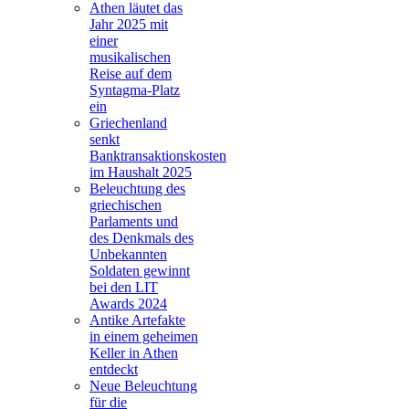
Athen läutet das
Jahr 2025 mit
einer
musikalischen
Reise auf dem
Syntagma-Platz
ein
Griechenland
senkt
Banktransaktionskosten
im Haushalt 2025
Beleuchtung des
griechischen
Parlaments und
des Denkmals des
Unbekannten
Soldaten gewinnt
bei den LIT
Awards 2024
Antike Artefakte
in einem geheimen
Keller in Athen
entdeckt
Neue Beleuchtung
für die