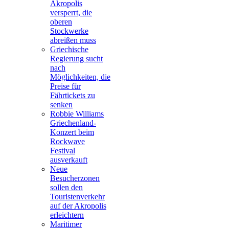
Akropolis
versperrt, die
oberen
Stockwerke
abreißen muss
Griechische
Regierung sucht
nach
Möglichkeiten, die
Preise für
Fährtickets zu
senken
Robbie Williams
Griechenland-
Konzert beim
Rockwave
Festival
ausverkauft
Neue
Besucherzonen
sollen den
Touristenverkehr
auf der Akropolis
erleichtern
Maritimer