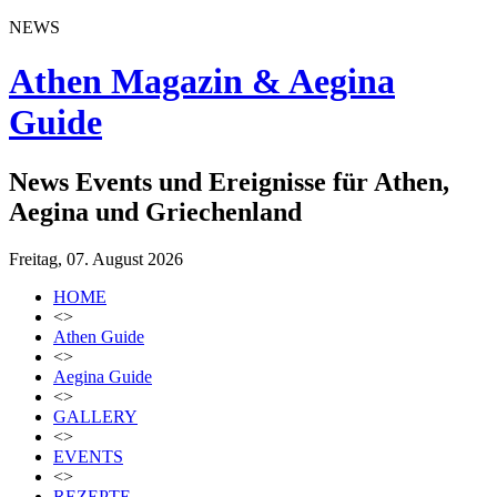
NEWS
Athen Magazin & Aegina
Guide
News Events und Ereignisse für Athen,
Aegina und Griechenland
Freitag, 07. August 2026
HOME
<>
Athen Guide
<>
Aegina Guide
<>
GALLERY
<>
EVENTS
<>
REZEPTE