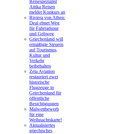
Reisespezialist
Attika Reisen
meldet Konkurs an
Riviera von Athen:
Deal ebnet Weg
für Fahrradspur
und Gehweg
Griechenland will
ermäßigte Steuern
auf Tourismus,
Kultur und
Verkehr
beibehalten
Zela Aviation
restauriert zwei
historische
Flugzeuge in
Griechenland für
öffentliche
Besichtigungen
Malwettbewerb
für eine
Weihnachtskarte!
Aktualisiertes
griechisches