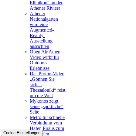
Ellinikon“ an der
Athener Riviera
Athener
Nationalgarten
wird eine
Augmented-
Reality-
Ausstellung
ausrichten
Open Air Athen:
Video wirbt für
Outdoor-
Erlebnisse
Das Promo-Video
„Gönnen Sie
sich…
Thessaloniki“ reist
um die Welt
Mykonos zeigt
seine „sportliche“
Seite
Metro für schnelle
Verbindung vom
Hafen Piräus zum
Cookie-Einstellungen
Flughafen