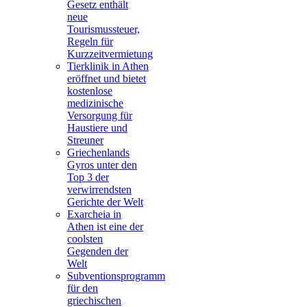
Gesetz enthält
neue
Tourismussteuer,
Regeln für
Kurzzeitvermietung
Tierklinik in Athen
eröffnet und bietet
kostenlose
medizinische
Versorgung für
Haustiere und
Streuner
Griechenlands
Gyros unter den
Top 3 der
verwirrendsten
Gerichte der Welt
Exarcheia in
Athen ist eine der
coolsten
Gegenden der
Welt
Subventionsprogramm
für den
griechischen