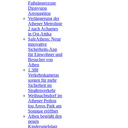
Fußgängerzone
Dionysiou
Areopagitou
Verlängerung der
Athener Metrolinie
2 nach Acharnes
in Ost-Attika
SafeAthens: Neue
innovative
Sicherheits-App
für Einwohner und
Besucher von
Athen
1.388
Verkehrskameras
sorgen für mehr
Sicherheit im
Straßenverkehr
Weihnachtsdorf im
Athener Pedion
tou Areos Park am
Sonntag eröffnet
Athen begrüßt den
neuen
Kinderspielplatz