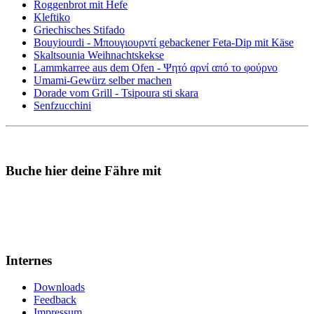
Roggenbrot mit Hefe
Kleftiko
Griechisches Stifado
Bouyiourdi - Μπουγιουρντί gebackener Feta-Dip mit Käse
Skaltsounia Weihnachtskekse
Lammkarree aus dem Ofen - Ψητό αρνί από το φούρνο
Umami-Gewürz selber machen
Dorade vom Grill - Tsipoura sti skara
Senfzucchini
Buche hier deine Fähre mit
Internes
Downloads
Feedback
Impressum