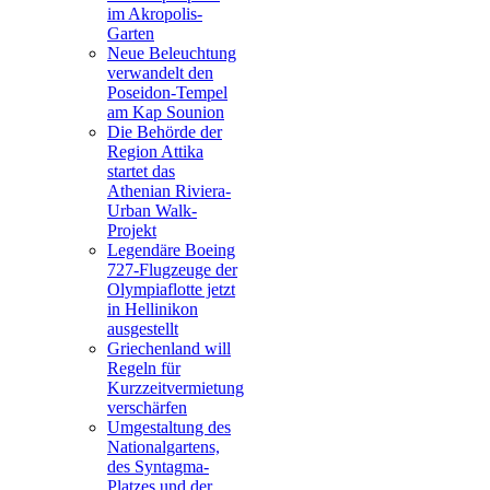
im Akropolis-
Garten
Neue Beleuchtung
verwandelt den
Poseidon-Tempel
am Kap Sounion
Die Behörde der
Region Attika
startet das
Athenian Riviera-
Urban Walk-
Projekt
Legendäre Boeing
727-Flugzeuge der
Olympiaflotte jetzt
in Hellinikon
ausgestellt
Griechenland will
Regeln für
Kurzzeitvermietung
verschärfen
Umgestaltung des
Nationalgartens,
des Syntagma-
Platzes und der