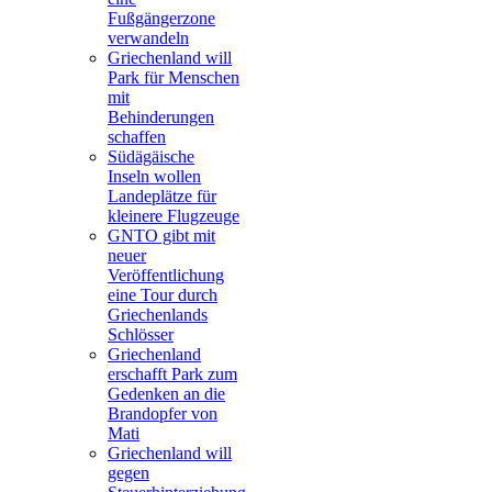
Fußgängerzone
verwandeln
Griechenland will
Park für Menschen
mit
Behinderungen
schaffen
Südägäische
Inseln wollen
Landeplätze für
kleinere Flugzeuge
GNTO gibt mit
neuer
Veröffentlichung
eine Tour durch
Griechenlands
Schlösser
Griechenland
erschafft Park zum
Gedenken an die
Brandopfer von
Mati
Griechenland will
gegen