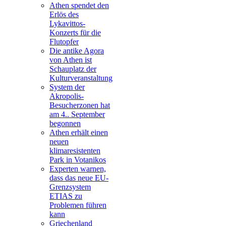
Athen spendet den
Erlös des
Lykavittos-
Konzerts für die
Flutopfer
Die antike Agora
von Athen ist
Schauplatz der
Kulturveranstaltung
System der
Akropolis-
Besucherzonen hat
am 4.. September
begonnen
Athen erhält einen
neuen
klimaresistenten
Park in Votanikos
Experten warnen,
dass das neue EU-
Grenzsystem
ETIAS zu
Problemen führen
kann
Griechenland