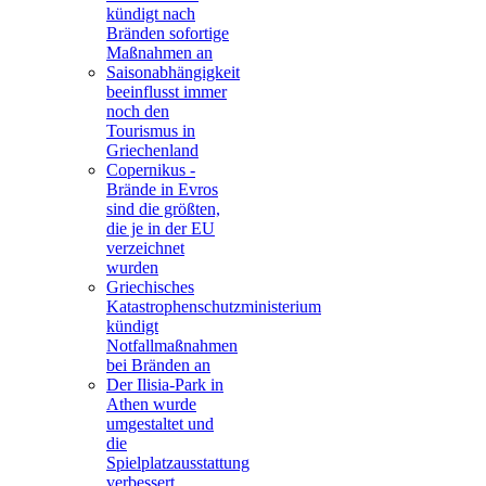
kündigt nach
Bränden sofortige
Maßnahmen an
Saisonabhängigkeit
beeinflusst immer
noch den
Tourismus in
Griechenland
Copernikus -
Brände in Evros
sind die größten,
die je in der EU
verzeichnet
wurden
Griechisches
Katastrophenschutzministerium
kündigt
Notfallmaßnahmen
bei Bränden an
Der Ilisia-Park in
Athen wurde
umgestaltet und
die
Spielplatzausstattung
verbessert