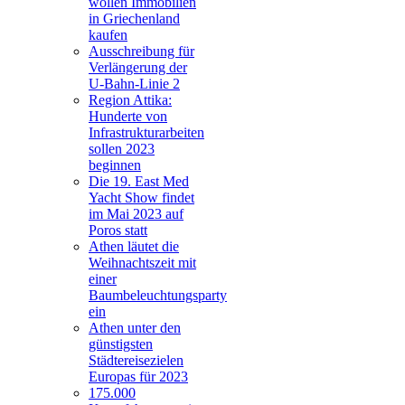
wollen Immobilien
in Griechenland
kaufen
Ausschreibung für
Verlängerung der
U-Bahn-Linie 2
Region Attika:
Hunderte von
Infrastrukturarbeiten
sollen 2023
beginnen
Die 19. East Med
Yacht Show findet
im Mai 2023 auf
Poros statt
Athen läutet die
Weihnachtszeit mit
einer
Baumbeleuchtungsparty
ein
Athen unter den
günstigsten
Städtereisezielen
Europas für 2023
175.000