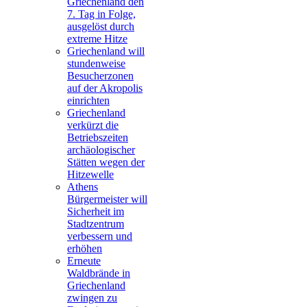
Griechenland den
7. Tag in Folge,
ausgelöst durch
extreme Hitze
Griechenland will
stundenweise
Besucherzonen
auf der Akropolis
einrichten
Griechenland
verkürzt die
Betriebszeiten
archäologischer
Stätten wegen der
Hitzewelle
Athens
Bürgermeister will
Sicherheit im
Stadtzentrum
verbessern und
erhöhen
Erneute
Waldbrände in
Griechenland
zwingen zu