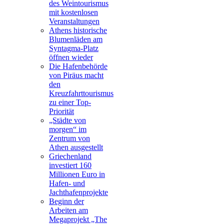
des Weintourismus
mit kostenlosen
Veranstaltungen
Athens historische
Blumenläden am
Syntagma-Platz
öffnen wieder
Die Hafenbehörde
von Piräus macht
den
Kreuzfahrttourismus
zu einer Top-
Priorität
„Städte von
morgen“ im
Zentrum von
Athen ausgestellt
Griechenland
investiert 160
Millionen Euro in
Hafen- und
Jachthafenprojekte
Beginn der
Arbeiten am
Megaprojekt „The