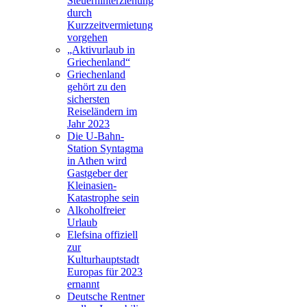
Steuerhinterziehung
durch
Kurzzeitvermietung
vorgehen
„Aktivurlaub in
Griechenland“
Griechenland
gehört zu den
sichersten
Reiseländern im
Jahr 2023
Die U-Bahn-
Station Syntagma
in Athen wird
Gastgeber der
Kleinasien-
Katastrophe sein
Alkoholfreier
Urlaub
Elefsina offiziell
zur
Kulturhauptstadt
Europas für 2023
ernannt
Deutsche Rentner