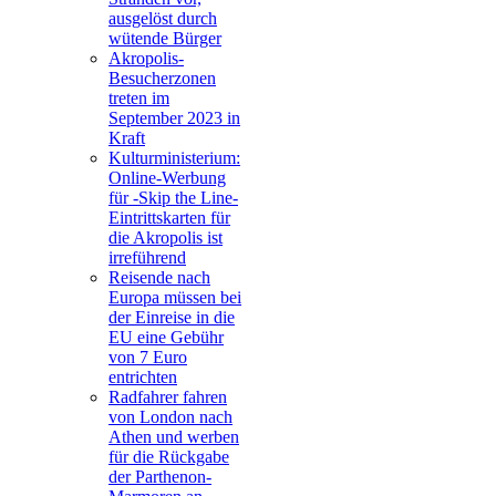
ausgelöst durch
wütende Bürger
Akropolis-
Besucherzonen
treten im
September 2023 in
Kraft
Kulturministerium:
Online-Werbung
für -Skip the Line-
Eintrittskarten für
die Akropolis ist
irreführend
Reisende nach
Europa müssen bei
der Einreise in die
EU eine Gebühr
von 7 Euro
entrichten
Radfahrer fahren
von London nach
Athen und werben
für die Rückgabe
der Parthenon-