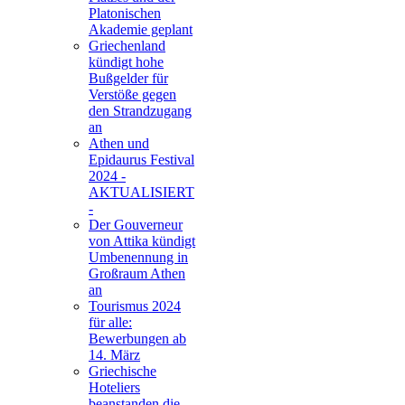
Platonischen
Akademie geplant
Griechenland
kündigt hohe
Bußgelder für
Verstöße gegen
den Strandzugang
an
Athen und
Epidaurus Festival
2024 -
AKTUALISIERT
-
Der Gouverneur
von Attika kündigt
Umbenennung in
Großraum Athen
an
Tourismus 2024
für alle:
Bewerbungen ab
14. März
Griechische
Hoteliers
beanstanden die