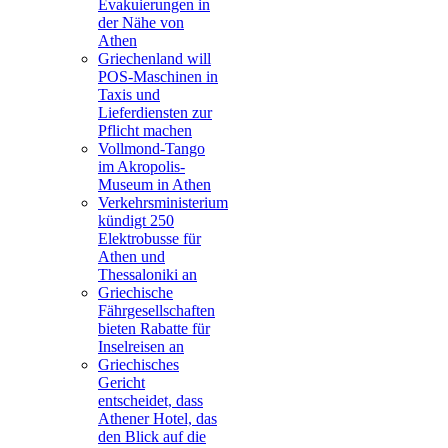
Evakuierungen in
der Nähe von
Athen
Griechenland will
POS-Maschinen in
Taxis und
Lieferdiensten zur
Pflicht machen
Vollmond-Tango
im Akropolis-
Museum in Athen
Verkehrsministerium
kündigt 250
Elektrobusse für
Athen und
Thessaloniki an
Griechische
Fährgesellschaften
bieten Rabatte für
Inselreisen an
Griechisches
Gericht
entscheidet, dass
Athener Hotel, das
den Blick auf die