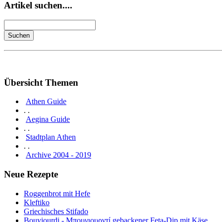
Artikel suchen....
Übersicht Themen
Athen Guide
. .
Aegina Guide
. .
Stadtplan Athen
. .
Archive 2004 - 2019
Neue Rezepte
Roggenbrot mit Hefe
Kleftiko
Griechisches Stifado
Bouyiourdi - Μπουγιουρντί gebackener Feta-Dip mit Käse