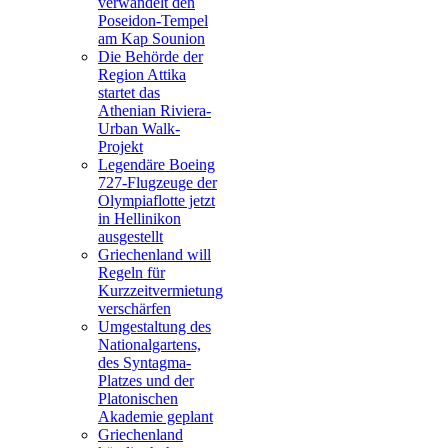
verwandelt den
Poseidon-Tempel
am Kap Sounion
Die Behörde der
Region Attika
startet das
Athenian Riviera-
Urban Walk-
Projekt
Legendäre Boeing
727-Flugzeuge der
Olympiaflotte jetzt
in Hellinikon
ausgestellt
Griechenland will
Regeln für
Kurzzeitvermietung
verschärfen
Umgestaltung des
Nationalgartens,
des Syntagma-
Platzes und der
Platonischen
Akademie geplant
Griechenland