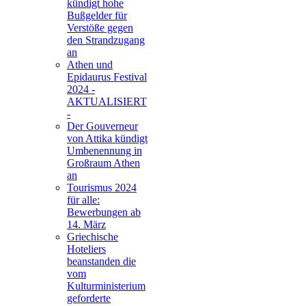
kündigt hohe
Bußgelder für
Verstöße gegen
den Strandzugang
an
Athen und
Epidaurus Festival
2024 -
AKTUALISIERT
-
Der Gouverneur
von Attika kündigt
Umbenennung in
Großraum Athen
an
Tourismus 2024
für alle:
Bewerbungen ab
14. März
Griechische
Hoteliers
beanstanden die
vom
Kulturministerium
geforderte