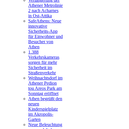
Verlängerung der
Athener Metrolinie
2 nach Acharnes
in Ost-Attika
SafeAthens: Neue
innovative
Sicherheits-App
für Einwohner und
Besucher von
Athen
1.388
Verkehrskameras
sorgen für mehr
Sicherheit im
Straßenverkehr
Weihnachtsdorf im
Athener Pedion
tou Areos Park am
Sonntag eröffnet
Athen begrüßt den
neuen
Kinderspielplatz
im Akropolis-
Garten
Neue Beleuchtung