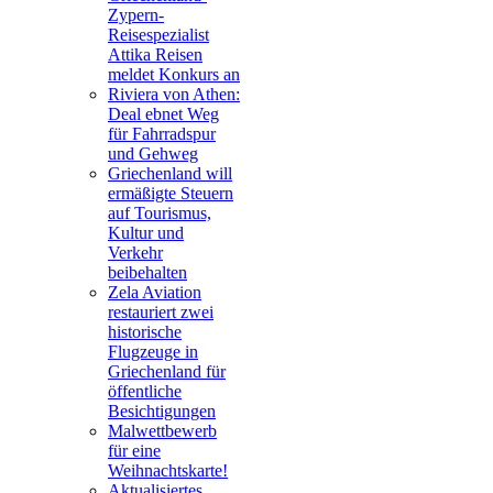
Zypern-
Reisespezialist
Attika Reisen
meldet Konkurs an
Riviera von Athen:
Deal ebnet Weg
für Fahrradspur
und Gehweg
Griechenland will
ermäßigte Steuern
auf Tourismus,
Kultur und
Verkehr
beibehalten
Zela Aviation
restauriert zwei
historische
Flugzeuge in
Griechenland für
öffentliche
Besichtigungen
Malwettbewerb
für eine
Weihnachtskarte!
Aktualisiertes