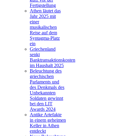
Fertigstellung
Athen läutet das
Jahr 2025 mit
einer
musikalischen
Reise auf dem
Syntagma-Platz
ein
Griechenland
senkt
Banktransaktionskosten
im Haushalt 2025
Beleuchtung des
griechischen
Parlaments und
des Denkmals des
Unbekannten
Soldaten gewinnt
bei den LIT
Awards 2024
Antike Artefakte
in einem geheimen
Keller in Athen
entdeckt