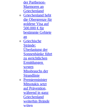
der Parthenon-
Marmoren an
Griechenland
Griechenland hebt
die Obergrenze für
goldene Visa auf
500.000 € für
bestimmte Gebiete
an
Griechische
Strände:
Überlastung der
Sonnenbänke führt
zu gerichtlichen
Ermittlungen
wegen
Missbrauchs der
Strandlinie
Premierminister
Mitsotakis setzt
auf Prävention,
während in ganz
Griechenland
weiterhin Brände
wüten