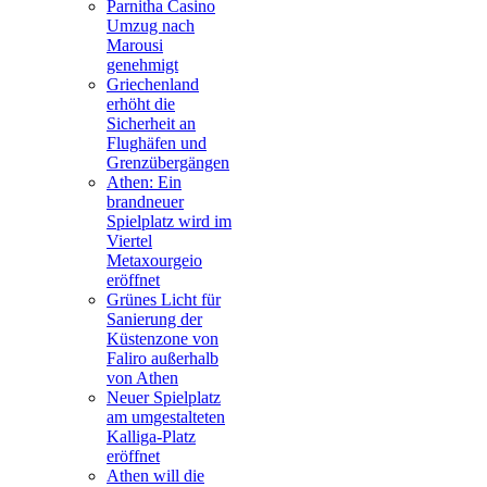
Parnitha Casino
Umzug nach
Marousi
genehmigt
Griechenland
erhöht die
Sicherheit an
Flughäfen und
Grenzübergängen
Athen: Ein
brandneuer
Spielplatz wird im
Viertel
Metaxourgeio
eröffnet
Grünes Licht für
Sanierung der
Küstenzone von
Faliro außerhalb
von Athen
Neuer Spielplatz
am umgestalteten
Kalliga-Platz
eröffnet
Athen will die