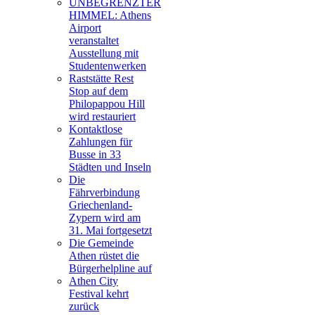
UNBEGRENZTER
HIMMEL: Athens
Airport
veranstaltet
Ausstellung mit
Studentenwerken
Raststätte Rest
Stop auf dem
Philopappou Hill
wird restauriert
Kontaktlose
Zahlungen für
Busse in 33
Städten und Inseln
Die
Fährverbindung
Griechenland-
Zypern wird am
31. Mai fortgesetzt
Die Gemeinde
Athen rüstet die
Bürgerhelpline auf
Athen City
Festival kehrt
zurück