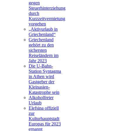
gegen
Steuerhinterziehung
durch
Kurzzeitvermietung
vorgehen
„Aktivurlaub in
Griechenland“
Griechenland
gehört zu den
sichersten
Reiseländern im
Jahr 2023
Die U-Bahn-
Station Syntagma
in Athen wird
Gastgeber der
Kleinasien-
Katastrophe sein
Alkoholfreier
Urlaub
Elefsina offiziell
zur
Kulturhauptstadt
Europas für 2023
ernannt