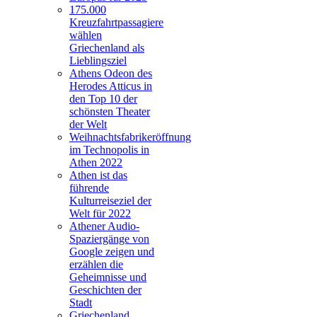
175.000
Kreuzfahrtpassagiere
wählen
Griechenland als
Lieblingsziel
Athens Odeon des
Herodes Atticus in
den Top 10 der
schönsten Theater
der Welt
Weihnachtsfabrikeröffnung
im Technopolis in
Athen 2022
Athen ist das
führende
Kulturreiseziel der
Welt für 2022
Athener Audio-
Spaziergänge von
Google zeigen und
erzählen die
Geheimnisse und
Geschichten der
Stadt
Griechenland