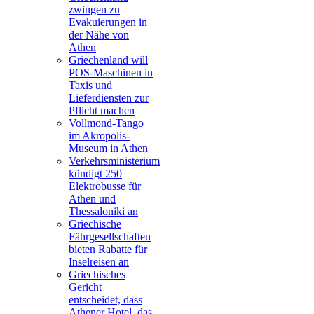
zwingen zu
Evakuierungen in
der Nähe von
Athen
Griechenland will
POS-Maschinen in
Taxis und
Lieferdiensten zur
Pflicht machen
Vollmond-Tango
im Akropolis-
Museum in Athen
Verkehrsministerium
kündigt 250
Elektrobusse für
Athen und
Thessaloniki an
Griechische
Fährgesellschaften
bieten Rabatte für
Inselreisen an
Griechisches
Gericht
entscheidet, dass
Athener Hotel, das