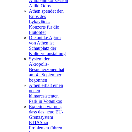
Autobahnkonzession
Attiki Odos
Athen spendet den
Erlös des
Lykavittos-
Konzerts für die
Flutopfer
Die antike Agora
von Athen ist
Schauplatz der
Kulturveranstaltung
System der
Akropolis-
Besucherzonen hat
am 4.. September
begonnen
Athen erhält einen
neuen
klimaresistenten
Park in Votanikos
Experten warnen,
dass das neue EU-
Grenzsystem
ETIAS zu
Problemen führen