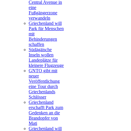
Central Avenue in
eine
Fußgängerzone
verwandeln
Griechenland will
Park für Menschen
mit
Behinderungen
schaffen
Südägäische
Inseln wollen
Landeplätze für
kleinere Flugzeuge
GNTO gibt mit
neuer
Veröffentlichung
eine Tour durch
Griechenlands
Schlösser
Griechenland
erschafft Park zum
Gedenken an die
Brandopfer von
Mati
Griechenland will