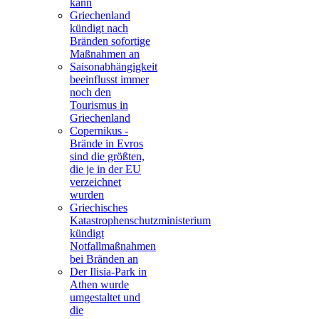
kann
Griechenland
kündigt nach
Bränden sofortige
Maßnahmen an
Saisonabhängigkeit
beeinflusst immer
noch den
Tourismus in
Griechenland
Copernikus -
Brände in Evros
sind die größten,
die je in der EU
verzeichnet
wurden
Griechisches
Katastrophenschutzministerium
kündigt
Notfallmaßnahmen
bei Bränden an
Der Ilisia-Park in
Athen wurde
umgestaltet und
die