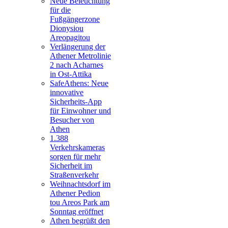
Neue Beleuchtung
für die
Fußgängerzone
Dionysiou
Areopagitou
Verlängerung der
Athener Metrolinie
2 nach Acharnes
in Ost-Attika
SafeAthens: Neue
innovative
Sicherheits-App
für Einwohner und
Besucher von
Athen
1.388
Verkehrskameras
sorgen für mehr
Sicherheit im
Straßenverkehr
Weihnachtsdorf im
Athener Pedion
tou Areos Park am
Sonntag eröffnet
Athen begrüßt den