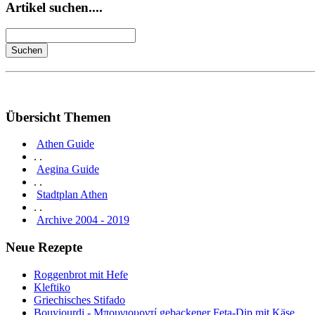
Artikel suchen....
Übersicht Themen
Athen Guide
. .
Aegina Guide
. .
Stadtplan Athen
. .
Archive 2004 - 2019
Neue Rezepte
Roggenbrot mit Hefe
Kleftiko
Griechisches Stifado
Bouyiourdi - Μπουγιουρντί gebackener Feta-Dip mit Käse