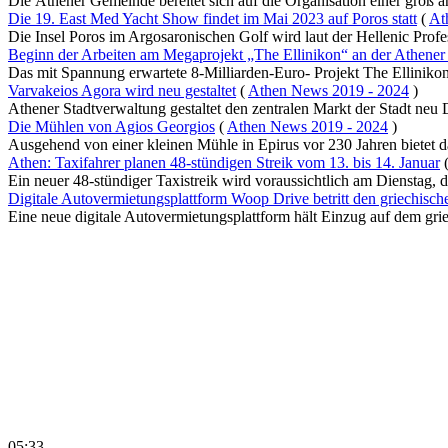
Die Athener Gemeinde bereitet sich auf die Organisation einer groß an
Die 19. East Med Yacht Show findet im Mai 2023 auf Poros statt
(
At
Die Insel Poros im Argosaronischen Golf wird laut der Hellenic Profes
Beginn der Arbeiten am Megaprojekt „The Ellinikon“ an der Athener
Das mit Spannung erwartete 8-Milliarden-Euro- Projekt The Ellinikon
Varvakeios Agora wird neu gestaltet
(
Athen News 2019 - 2024
)
Athener Stadtverwaltung gestaltet den zentralen Markt der Stadt neu 
Die Mühlen von Agios Georgios
(
Athen News 2019 - 2024
)
Ausgehend von einer kleinen Mühle in Epirus vor 230 Jahren bietet d
Athen: Taxifahrer planen 48-stündigen Streik vom 13. bis 14. Januar
Ein neuer 48-stündiger Taxistreik wird voraussichtlich am Dienstag, d
Digitale Autovermietungsplattform Woop Drive betritt den griechisc
Eine neue digitale Autovermietungsplattform hält Einzug auf dem griec
05:33