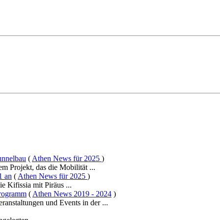
unnelbau
(
Athen News für 2025
)
 Projekt, das die Mobilität ...
1 an
(
Athen News für 2025
)
e Kifissia mit Piräus ...
sprogramm
(
Athen News 2019 - 2024
)
ranstaltungen und Events in der ...