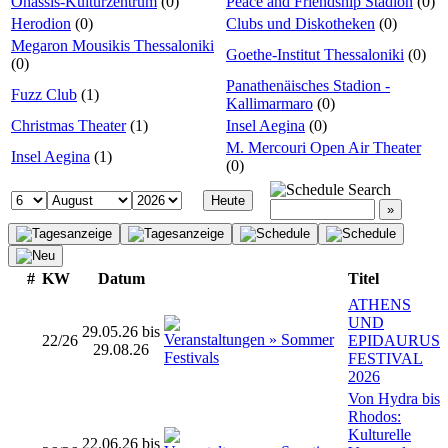
Onassis-Kulturzentrum
(0)
Peace and Friendship Stadion
(0)
Herodion
(0)
Clubs und Diskotheken
(0)
Megaron Mousikis Thessaloniki
Goethe-Institut Thessaloniki
(0)
(0)
Panathenäisches Stadion -
Fuzz Club
(1)
Kallimarmaro
(0)
Christmas Theater
(1)
Insel Aegina
(0)
M. Mercouri Open Air Theater
Insel Aegina
(1)
(0)
Search
#
KW
Datum
Titel
ATHENS
UND
29.05.26 bis
22/26
EPIDAURUS
29.08.26
FESTIVAL
2026
Von Hydra bis
Rhodos:
Kulturelle
22.06.26 bis