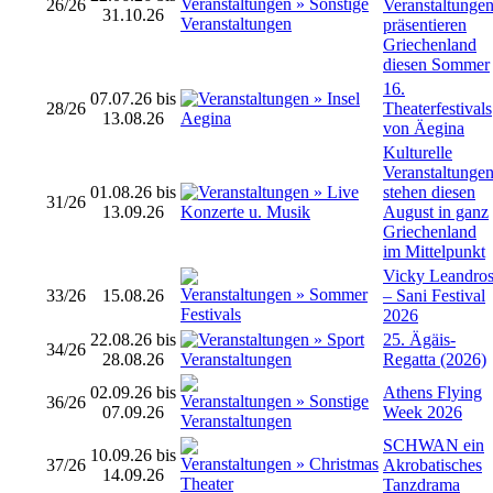
26/26
Veranstaltunge
31.10.26
präsentieren
Griechenland
diesen Sommer
16.
07.07.26 bis
28/26
Theaterfestivals
13.08.26
von Äegina
Kulturelle
Veranstaltunge
01.08.26 bis
stehen diesen
31/26
13.09.26
August in ganz
Griechenland
im Mittelpunkt
Vicky Leandro
33/26
15.08.26
– Sani Festival
2026
22.08.26 bis
25. Ägäis-
34/26
28.08.26
Regatta (2026)
02.09.26 bis
Athens Flying
36/26
07.09.26
Week 2026
SCHWAN ein
10.09.26 bis
37/26
Akrobatisches
14.09.26
Tanzdrama