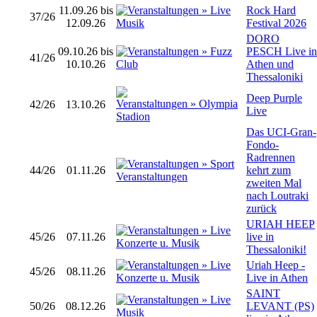
11.09.26 bis
Rock Hard
37/26
12.09.26
Festival 2026
DORO
09.10.26 bis
PESCH Live in
41/26
10.10.26
Athen und
Thessaloniki
Deep Purple
42/26
13.10.26
Live
Das UCI-Gran-
Fondo-
Radrennen
44/26
01.11.26
kehrt zum
zweiten Mal
nach Loutraki
zurück
URIAH HEEP
45/26
07.11.26
live in
Thessaloniki!
Uriah Heep -
45/26
08.11.26
Live in Athen
SAINT
50/26
08.12.26
LEVANT (PS)