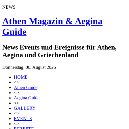
NEWS
Athen Magazin & Aegina
Guide
News Events und Ereignisse für Athen,
Aegina und Griechenland
Donnerstag, 06. August 2026
HOME
<>
Athen Guide
<>
Aegina Guide
<>
GALLERY
<>
EVENTS
<>
REZEPTE