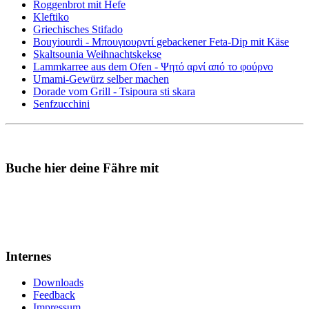
Roggenbrot mit Hefe
Kleftiko
Griechisches Stifado
Bouyiourdi - Μπουγιουρντί gebackener Feta-Dip mit Käse
Skaltsounia Weihnachtskekse
Lammkarree aus dem Ofen - Ψητό αρνί από το φούρνο
Umami-Gewürz selber machen
Dorade vom Grill - Tsipoura sti skara
Senfzucchini
Buche hier deine Fähre mit
Internes
Downloads
Feedback
Impressum