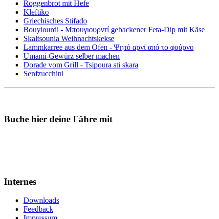
Roggenbrot mit Hefe
Kleftiko
Griechisches Stifado
Bouyiourdi - Μπουγιουρντί gebackener Feta-Dip mit Käse
Skaltsounia Weihnachtskekse
Lammkarree aus dem Ofen - Ψητό αρνί από το φούρνο
Umami-Gewürz selber machen
Dorade vom Grill - Tsipoura sti skara
Senfzucchini
Buche hier deine Fähre mit
Internes
Downloads
Feedback
Impressum