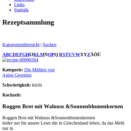
Links
Statistik
Rezeptsammlung
Kategorienübersicht
|
Suchen
A
B
C
D
E
F
G
H
I
J
K
L
M
N
O
P
Q
R
S
T
U
V
W
X
Y
Z
Ä
Ö
Ü
Kategorie:
Die Mühlen von
Agios Georgios
Schwierigkeit:
leicht
Kochzeit:
Roggen Brot mit Walnuss &Sonnenblumenkernen
Roggen Brot mit Walnuss &Sonnenblumenkernen
leider nur für unsere Leser die in Griechenland leben, da das Mehl
nur in