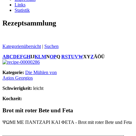
Links
Statistik
Rezeptsammlung
Kategorienübersicht
|
Suchen
A
B
C
D
E
F
G
H
I
J
K
L
M
N
O
P
Q
R
S
T
U
V
W
X
Y
Z
Ä
Ö
Ü
Kategorie:
Die Mühlen von
Agios Georgios
Schwierigkeit:
leicht
Kochzeit:
Brot mit roter Bete und Feta
ΨΩΜΙ ΜΕ ΠΑΝΤΖΑΡΙ ΚΑΙ ΦΕΤΑ - Brot mit roter Bete und Feta