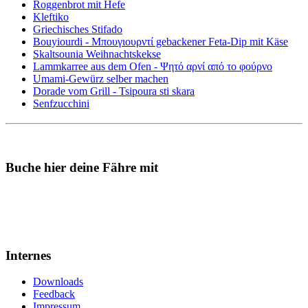
Roggenbrot mit Hefe
Kleftiko
Griechisches Stifado
Bouyiourdi - Μπουγιουρντί gebackener Feta-Dip mit Käse
Skaltsounia Weihnachtskekse
Lammkarree aus dem Ofen - Ψητό αρνί από το φούρνο
Umami-Gewürz selber machen
Dorade vom Grill - Tsipoura sti skara
Senfzucchini
Buche hier deine Fähre mit
Internes
Downloads
Feedback
Impressum